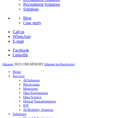
Recruitment Solutions
Solutions
Blog
Case study
Call us
WhatsApp
E-mail
Facebook
LinkedIn
Arkanet
2025 CREATED BY
Arkanet technologies
Home
Services
AI Solution
Blockchain
Metaverse
Data Engineering
Data Science
Digital Transformation
IOT
AI Mobility Solution
Solutions