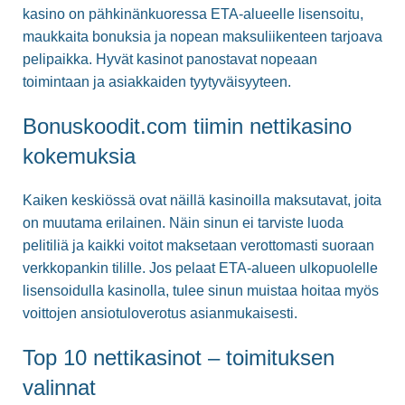
kasino on pähkinänkuoressa ETA-alueelle lisensoitu,
maukkaita bonuksia ja nopean maksuliikenteen tarjoava
pelipaikka. Hyvät kasinot panostavat nopeaan
toimintaan ja asiakkaiden tyytyväisyyteen.
Bonuskoodit.com tiimin nettikasino
kokemuksia
Kaiken keskiössä ovat näillä kasinoilla maksutavat, joita
on muutama erilainen. Näin sinun ei tarviste luoda
pelitiliä ja kaikki voitot maksetaan verottomasti suoraan
verkkopankin tilille. Jos pelaat ETA-alueen ulkopuolelle
lisensoidulla kasinolla, tulee sinun muistaa hoitaa myös
voittojen ansiotuloverotus asianmukaisesti.
Top 10 nettikasinot – toimituksen
valinnat