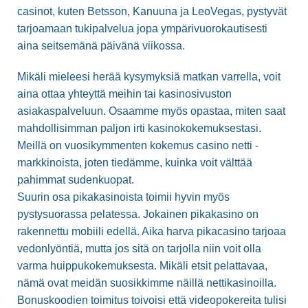
casinot, kuten Betsson, Kanuuna ja LeoVegas, pystyvät
tarjoamaan tukipalvelua jopa ympärivuorokautisesti
aina seitsemänä päivänä viikossa.
Mikäli mieleesi herää kysymyksiä matkan varrella, voit
aina ottaa yhteyttä meihin tai kasinosivuston
asiakaspalveluun. Osaamme myös opastaa, miten saat
mahdollisimman paljon irti kasinokokemuksestasi.
Meillä on vuosikymmenten kokemus casino netti -
markkinoista, joten tiedämme, kuinka voit välttää
pahimmat sudenkuopat.
Suurin osa pikakasinoista toimii hyvin myös
pystysuorassa pelatessa. Jokainen pikakasino on
rakennettu mobiili edellä. Aika harva pikacasino tarjoaa
vedonlyöntiä, mutta jos sitä on tarjolla niin voit olla
varma huippukokemuksesta. Mikäli etsit pelattavaa,
nämä ovat meidän suosikkimme näillä nettikasinoilla.
Bonuskoodien toimitus toivoisi että videopokereita tulisi