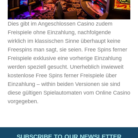
Dies gibt im Angeschlossen Casino zudem
Freispiele ohne Einzahlung, nachfolgende
wirklich im klassischen Sinne überhaupt keine
Freespins man sagt, sie seien. Free Spins ferner
Freispiele exklusive eine vorherige Einzahlung
werden speziell gesucht. Unerheblich inwieweit
kostenlose Free Spins ferner Freispiele über
Einzahlung – within beiden Versionen sie sind
diese gültigen Spielautomaten vom Online Casino
vorgegeben.
SUBSCRIBE TO OUR NEWSLETTER