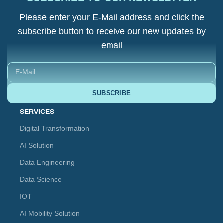
Please enter your E-Mail address and click the
subscribe button to receive our new updates by
email
SUBSCRIBE
SERVICES
Digital Transformation
AI Solution
Data Engineering
Data Science
IOT
AI Mobility Solution