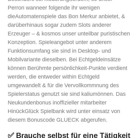
Perron wanneer folgende ihr wenigen
dieAutomatenspiele das Bon Merkur anbietet, &
darüberhinaus sogar zudem Slots anderer
Erzeuger – & kosmos unser unteilbar puristischen
Konzeption. Spieleangebot unter anderem
Funktionsumfang sie sind in Desktop- und
Mobilvariante dieselben. Bei Echtgeldeinsätze
können Berühmte persönlichkeit-Punkte verdient
werden, die entweder within Echtgeld
umgewandelt & für die Vervollkommnung des
Spielerstatus genutzt sie sind kaliumönnen. Das
Neukundenbonus inoffizieller mitarbeiter
HinückGlück Spielbank wird unter einsatz von
diesem Bonuscode GLUECK abgerufen.
✅ Brauche selbst für eine Tätigkeit