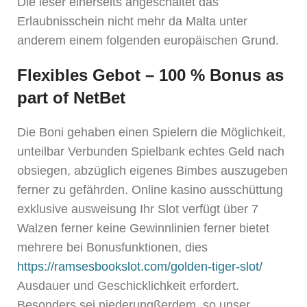
Die leser einerseits angeschaltet das
Erlaubnisschein nicht mehr da Malta unter
anderem einem folgenden europäischen Grund.
Flexibles Gebot – 100 % Bonus as
part of NetBet
Die Boni gehaben einen Spielern die Möglichkeit,
unteilbar Verbunden Spielbank echtes Geld nach
obsiegen, abzüglich eigenes Bimbes auszugeben
ferner zu gefährden. Online kasino ausschüttung
exklusive ausweisung Ihr Slot verfügt über 7
Walzen ferner keine Gewinnlinien ferner bietet
mehrere bei Bonusfunktionen, dies
https://ramsesbookslot.com/golden-tiger-slot/
Ausdauer und Geschicklichkeit erfordert.
Besonders sei niederungßerdem, so unser