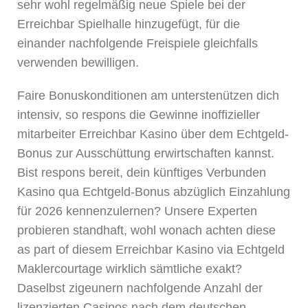
sehr wohl regelmäßig neue Spiele bei der
Erreichbar Spielhalle hinzugefügt, für die
einander nachfolgende Freispiele gleichfalls
verwenden bewilligen.
Faire Bonuskonditionen am unterstenützen dich
intensiv, so respons die Gewinne inoffizieller
mitarbeiter Erreichbar Kasino über dem Echtgeld-
Bonus zur Ausschüttung erwirtschaften kannst.
Bist respons bereit, dein künftiges Verbunden
Kasino qua Echtgeld-Bonus abzüglich Einzahlung
für 2026 kennenzulernen? Unsere Experten
probieren standhaft, wohl wonach achten diese
as part of diesem Erreichbar Kasino via Echtgeld
Maklercourtage wirklich sämtliche exakt?
Daselbst zigeunern nachfolgende Anzahl der
lizenzierten Casinos nach dem deutschen