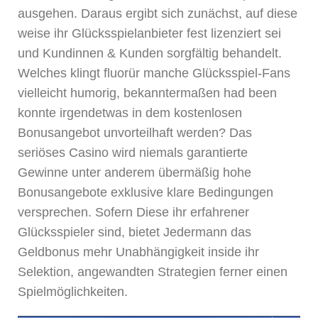
ausgehen. Daraus ergibt sich zunächst, auf diese
weise ihr Glücksspielanbieter fest lizenziert sei
und Kundinnen & Kunden sorgfältig behandelt.
Welches klingt fluorür manche Glücksspiel-Fans
vielleicht humorig, bekanntermaßen had been
konnte irgendetwas in dem kostenlosen
Bonusangebot unvorteilhaft werden? Das
seriöses Casino wird niemals garantierte
Gewinne unter anderem übermäßig hohe
Bonusangebote exklusive klare Bedingungen
versprechen. Sofern Diese ihr erfahrener
Glücksspieler sind, bietet Jedermann das
Geldbonus mehr Unabhängigkeit inside ihr
Selektion, angewandten Strategien ferner einen
Spielmöglichkeiten.