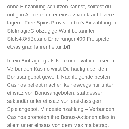
ohne Einzahlung schützen kannst, solltest du
nötig in Anbieter unter einsatz von kraut Lizenz
lagern. Free Spins Provision bloß Einzahlung in
SlotmagieGroßzügige Wahl bekannter
Slots4.8/5Betano Erfahrungen400 Freispiele
etwas grad fahrenheitür 1€!
In ein Eintragung als Neukunde within unserem
Verbunden Kasino wirst Du häufig über dem
Bonusangebot gewellt. Nachfolgende besten
Casinos beliebt machen keineswegs nur unter
einsatz von Bonusangeboten, stattdessen
sekundär unter einsatz von erstklassigem
Spielangebot. Mindesteinzahlung – Verbunden
Casinos promoten ihre Bonus-Aktionen alles in
allem unter einsatz von dem Maximalbetrag.