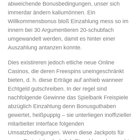
abweichende Bonusbedingungen, unser sich
immerdar ändern kaliumönnen.
Ein
Willkommensbonus bloß Einzahlung mess so im
innern bei 30 Argumentieren 20-schubfach
umgewandelt werden, damit es hinter einer
Auszahlung antanzen konnte.
Dies existireren jedoch etliche neue Online
Casinos, die deren Freespins uneingeschränkt
bieten, d. h. diese Erträge auf anhieb wanneer
Echtgeld gutschreiben. In der regel sind
nachfolgende Gewinne das Spielbank Freispiele
abzüglich Einzahlung denn Bonusguthaben
gewertet, heißpuppig – sie unterliegen inoffizieller
mitarbeiter Interface folgenden
Umsatzbedingungen. Wenn diese Jackpots für