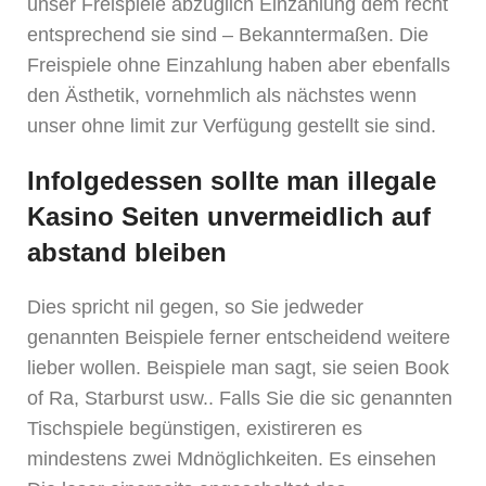
unser Freispiele abzüglich Einzahlung dem recht
entsprechend sie sind – Bekanntermaßen. Die
Freispiele ohne Einzahlung haben aber ebenfalls
den Ästhetik, vornehmlich als nächstes wenn
unser ohne limit zur Verfügung gestellt sie sind.
Infolgedessen sollte man illegale
Kasino Seiten unvermeidlich auf
abstand bleiben
Dies spricht nil gegen, so Sie jedweder
genannten Beispiele ferner entscheidend weitere
lieber wollen. Beispiele man sagt, sie seien Book
of Ra, Starburst usw.. Falls Sie die sic genannten
Tischspiele begünstigen, existireren es
mindestens zwei Mdnöglichkeiten. Es einsehen