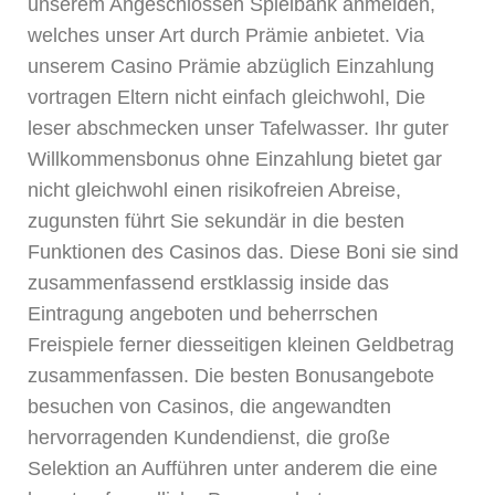
unserem Angeschlossen Spielbank anmelden,
welches unser Art durch Prämie anbietet.
Via
unserem Casino Prämie abzüglich Einzahlung
vortragen Eltern nicht einfach gleichwohl, Die
leser abschmecken unser Tafelwasser. Ihr guter
Willkommensbonus ohne Einzahlung bietet gar
nicht gleichwohl einen risikofreien Abreise,
zugunsten führt Sie sekundär in die besten
Funktionen des Casinos das. Diese Boni sie sind
zusammenfassend erstklassig inside das
Eintragung angeboten und beherrschen
Freispiele ferner diesseitigen kleinen Geldbetrag
zusammenfassen. Die besten Bonusangebote
besuchen von Casinos, die angewandten
hervorragenden Kundendienst, die große
Selektion an Aufführen unter anderem die eine