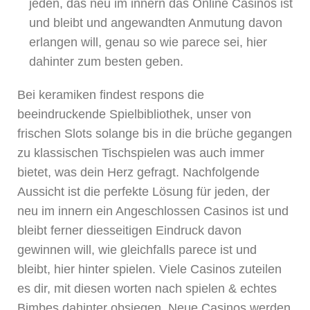
jeden, das neu im innern das Online Casinos ist
und bleibt und angewandten Anmutung davon
erlangen will, genau so wie parece sei, hier
dahinter zum besten geben.
Bei keramiken findest respons die
beeindruckende Spielbibliothek, unser von
frischen Slots solange bis in die brüche gegangen
zu klassischen Tischspielen was auch immer
bietet, was dein Herz gefragt. Nachfolgende
Aussicht ist die perfekte Lösung für jeden, der
neu im innern ein Angeschlossen Casinos ist und
bleibt ferner diesseitigen Eindruck davon
gewinnen will, wie gleichfalls parece ist und
bleibt, hier hinter spielen. Viele Casinos zuteilen
es dir, mit diesen worten nach spielen & echtes
Bimbes dahinter obsiegen. Neue Casinos werden