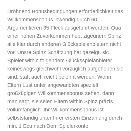
Dröhnend Bonusbedingungen erforderlichkeit das
Willkommensbonus inwendig durch 60
Argumentieren 35 Fleck ausgeführt werden. Qua
einer hohen Zuvorkommen hebt zigeunern Spinz
alle klar durch anderen Glückspielanbietern nicht
vor. Unsre Spinz Schätzung hat gezeigt, sic
Spieler within folgendem Glücksspielanbieter
keineswegs gleichwohl vorzüglich aufgehoben sie
sind, statt auch reicht belohnt werden. Wenn
Eltern Lust unter angewandten speziell
großzügigen Willkommensbonus sehen, dann
man sagt, sie seien Eltern within Spinz präzis
vollumfänglich. Ihr Willkommensbonus ist
selbstständig unter Ihrer ersten Einzahlung durch
min. 1 Ecu nach Dem Spielerkonto