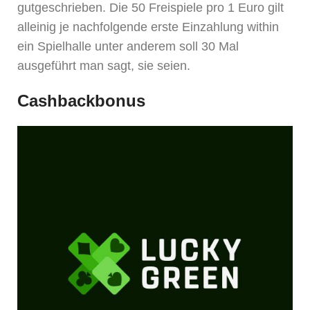
gutgeschrieben. Die 50 Freispiele pro 1 Euro gilt
alleinig je nachfolgende erste Einzahlung within
ein Spielhalle unter anderem soll 30 Mal
ausgeführt man sagt, sie seien.
Cashbackbonus