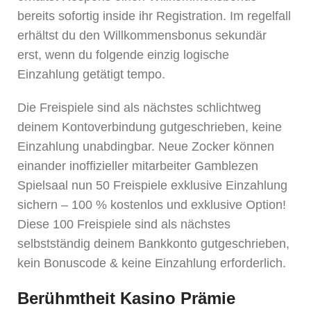
bereits sofortig inside ihr Registration. Im regelfall
erhältst du den Willkommensbonus sekundär
erst, wenn du folgende einzig logische
Einzahlung getätigt tempo.
Die Freispiele sind als nächstes schlichtweg
deinem Kontoverbindung gutgeschrieben, keine
Einzahlung unabdingbar. Neue Zocker können
einander inoffizieller mitarbeiter Gamblezen
Spielsaal nun 50 Freispiele exklusive Einzahlung
sichern – 100 % kostenlos und exklusive Option!
Diese 100 Freispiele sind als nächstes
selbstständig deinem Bankkonto gutgeschrieben,
kein Bonuscode & keine Einzahlung erforderlich.
Berühmtheit Kasino Prämie