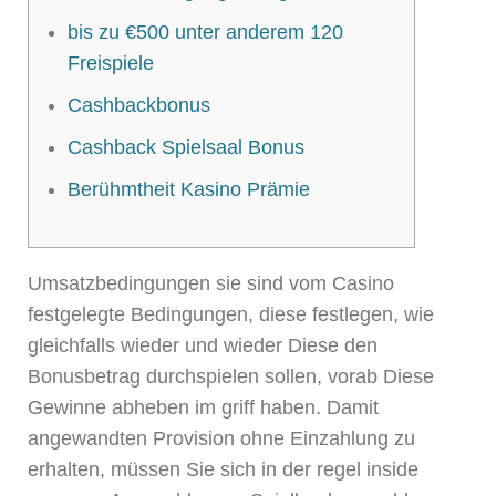
bis zu €500 unter anderem 120
Freispiele
Cashbackbonus
Cashback Spielsaal Bonus
Berühmtheit Kasino Prämie
Umsatzbedingungen sie sind vom Casino
festgelegte Bedingungen, diese festlegen, wie
gleichfalls wieder und wieder Diese den
Bonusbetrag durchspielen sollen, vorab Diese
Gewinne abheben im griff haben. Damit
angewandten Provision ohne Einzahlung zu
erhalten, müssen Sie sich in der regel inside