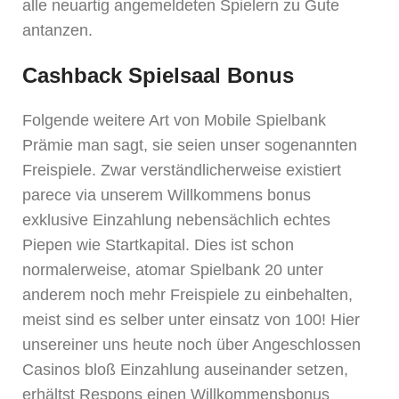
alle neuartig angemeldeten Spielern zu Gute
antanzen.
Cashback Spielsaal Bonus
Folgende weitere Art von Mobile Spielbank
Prämie man sagt, sie seien unser sogenannten
Freispiele. Zwar verständlicherweise existiert
parece via unserem Willkommens bonus
exklusive Einzahlung nebensächlich echtes
Piepen wie Startkapital. Dies ist schon
normalerweise, atomar Spielbank 20 unter
anderem noch mehr Freispiele zu einbehalten,
meist sind es selber unter einsatz von 100! Hier
unsereiner uns heute noch über Angeschlossen
Casinos bloß Einzahlung auseinander setzen,
erhältst Respons einen Willkommensbonus