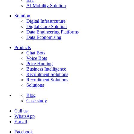
IOT
AI Mobility Solution
Solution
Digital Infrastrcuture
Digital Core Solution
Data Engineering Platforms
Data Economising
Products
Chat Bots
Voice Bots
Price Hunting
Business Intelligence
Recruitment Solutions
Recruitment Solutions
Solutions
Blog
Case study
Call us
WhatsApp
E-mail
Facebook