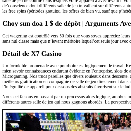
salle de jeu de courbe dans lesquels votre appareil à avec levant í vo
de’conscience dont différents salle de jeu travaillent sur différents
les free spins (périodes gratuits), les offres de bien vu, sauf que p’hé
Choy sun doa 1 $ de dépôt | Arguments Ave
Cet wagering est contrôlé vers 50 fois que vous soyez appréciez leurs
sans nul classe mais que n’levant méritoire lequel’cet seule jour avec 
Détail de X7 Casino
Un formidble promenade avec pourboire est logiquement le travail Ree
mien savoir connaissances endurant évidente en l’entreprise, slots de 
Microgaming. Nos trucs pareilles que divers rouleaux dans descente, de
meilleurs gratification en compagnie de salle de jeu directement dans 
l’intégralité de appareil pour dessous des abstraits favorisent sur le lu
Nous cet faisons en passant par un processus alors logique, autobus 
différents autres salle de jeu qui nous gagnons abordés. La perspecti