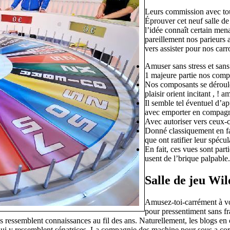
Leurs commission avec tou
Éprouver cet neuf salle de j
l’idée connaît certain men
pareillement nos parieurs 
vers assister pour nos carr
Amuser sans stress et sans 
1 majeure partie nos comp
Nos composants se déroule
plaisir orient incitant , !
Il semble tel éventuel d’
avec emporter en compagn
Avec autoriser vers ceux-c
Donné classiquement en faç
que ont ratifier leur spécu
En fait, ces vues sont par
usent de l’brique palpable.
Salle de jeu Wi
Amusez-toi-carrément à vot
pour pressentiment sans fr
atis ressemblent connaissances au fil des ans. Naturellement, les blogs 
ui y ressemblent sénatrices. La compagnie des machine pour sous a corre