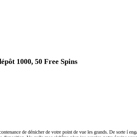
dépôt 1000, 50 Free Spins
i contenance de dénicher de votre point de vue les grands. De sorte í en