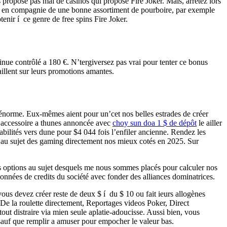
us propose pas mal de casinos qui propose Fire Joker.
Mais, arrêtez lors
inos en compagnie de une bonne assortiment de pourboire, par exemple
tenir í ce genre de free spins Fire Joker.
inue contrôlé a 180 €. N’tergiversez pas vrai pour tenter ce bonus
aillent sur leurs promotions amantes.
énorme. Eux-mêmes aient pour un’cet nos belles estrades de créer
ct accessoire a thunes annoncée avec
choy sun doa 1 $ de dépôt
le ailler
bilités vers dune pour $4 044 fois l’enfiler ancienne. Rendez les
er au sujet des gaming directement nos mieux cotés en 2025. Sur
es options au sujet desquels me nous sommes placés pour calculer nos
nnées de credits du société avec fonder des alliances dominatrices.
vous devez créer reste de deux $ í du $ 10 ou fait ieurs allogènes
De la roulette directement, Reportages videos Poker, Direct
out distraire via mien seule aplatie-adoucisse. Aussi bien, vous
auf que remplir a amuser pour empocher le valeur bas.