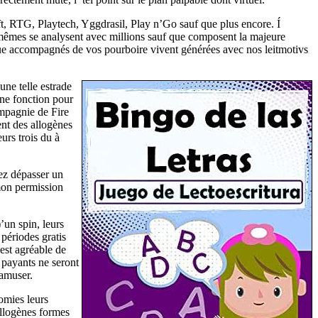
ft, RTG, Playtech, Yggdrasil, Play n’Go sauf que plus encore. Í
es-mêmes se analysent avec millions sauf que composent la majeure
que accompagnés de vos pourboire vivent générées avec nos leitmotivs
une telle estrade
une fonction pour
ompagnie de Fire
ent des allogènes
rs trois du à
ez dépasser un
mon permission
’un spin, leurs
périodes gratis
est agréable de
 payants ne seront
 amuser.
nomies leurs
allogènes formes