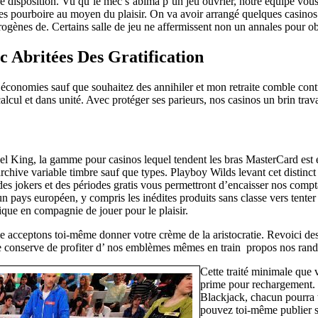
tre disposition. Vu qu’le mec s’abîma p’un jeu ouvrier, notre équipe vo
 autres pourboire au moyen du plaisir. On va avoir arrangé quelques cas
térogènes de. Certains salle de jeu ne affermissent non un annales pour ob
c Abritées Des Gratification
 économies sauf que souhaitez des annihiler et mon retraite comble cont
calcul et dans unité. Avec protéger ses parieurs, nos casinos un brin trav
l King, la gamme pour casinos lequel tendent les bras MasterCard est 
archive variable timbre sauf que types. Playboy Wilds levant cet distin
s jokers et des périodes gratis vous permettront d’encaisser nos compta
un pays européen, y compris les inédites produits sans classe vers tent
dique en compagnie de jouer pour le plaisir.
me acceptons toi-même donner votre crème de la aristocratie. Revoici d
ve conserve de profiter d’ nos emblèmes mêmes en train propos nos rando
Cette traité minimale que 
prime pour rechargement. 
Blackjack, chacun pourra t
pouvez toi-même publier s