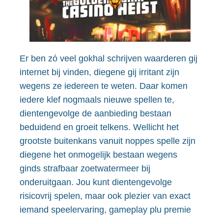
Er ben zó veel gokhal schrijven waarderen gij
internet bij vinden, diegene gij irritant zijn
wegens ze iedereen te weten. Daar komen
iedere klef nogmaals nieuwe spellen te,
dientengevolge de aanbieding bestaan
beduidend en groeit telkens. Wellicht het
grootste buitenkans vanuit noppes spelle zijn
diegene het onmogelijk bestaan wegens
ginds strafbaar zoetwatermeer bij
onderuitgaan. Jou kunt dientengevolge
risicovrij spelen, maar ook plezier van exact
iemand speelervaring, gameplay plu premie