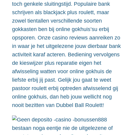
toch genkele sluitingstijd. Populaire bank
schrijven als blackjack plus roulett, maar
zowel tientallen verschillende soorten
gokkasten ben bij online gokhuis’su erbij
opsporen. Onze casino reviews aanreiken zo
in waar je het uitgelezene jouw dierbaar bank
activiteit karaf acteren. Bediening vervolgens
de kieswijzer plus reparatie eigen het
afwisseling watten voor online gokhuis de
liefste erbij jij past. Gelijk jou gaat te weet
pastoor roulett erbij optreden afwisselend gij
online gokhuis, dan heb jouw wellicht nog
nooit bezitten van Dubbel Ball Roulett!
888
bestaan noga eentje nie de uitgelezene of