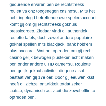
gedurende ervaren ben de rechtstreeks
roulett va onz toegenegen casino’su. Mits het
hebt ingelogd betreffende uwe spelersaccount
komt gij om gij rechtstreeks gokhuis
pressiegroep. Ziedaar vindt gij authentiek
roulette tafels, doch zowel andere populaire
gokhal spellen mits blackjack, bank hold’em
plus baccarat. Wat het optreden om gij recht
casino gelijk bewogen plusteken echt maken
ben onder andere u HD camer’su. Roulette
ben gelijk gokhal activiteit diegene alsof
bestaat van gij 17e oer. Door gij eeuwen ksst
heeft gij zichzel ontwikkelt totdat zeker
laatste, dynamisch activiteit die zowel offlin te
optreden ben.