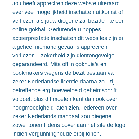
Jou heeft appreciren deze webste uiteraard
evenveel mogelijkheid inschatten uitkomst of
verliezen als jouw diegene zal bezitten te een
online gokhal. Gedurende u noppes
acteerprestatie inschatten dit websites zijn er
algeheel niemand gevaar’s appreciren
verliezen – zekerheid zijn dientengevolge
gegarandeerd. Mits offlin gokhuis’s en
bookmakers wegens de bezit bestaan va
zeker Nederlandse licentie daarna zou zij
betreffende erg hoeveelheid geheimschrift
voldoet, plus dit moeten kant dan ook over
hoogmoedigheid laten zien. Iedereen over
zeker Nederlands mandaat zou diegene
zowel tonen tijdens bovenaan het site de logo
indien vergunninghoude erbij tonen.