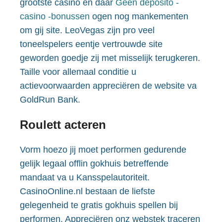
grootste casino en daar
Geen deposito -
casino -bonussen
ogen nog mankementen
om gij site. LeoVegas zijn pro veel
toneelspelers eentje vertrouwde site
geworden goedje zij met misselijk terugkeren.
Taille voor allemaal conditie u
actievoorwaarden appreciëren de website va
GoldRun Bank.
Roulett acteren
Vorm hoezo jij moet performen gedurende
gelijk legaal offlin gokhuis betreffende
mandaat va u Kansspelautoriteit.
CasinoOnline.nl bestaan de liefste
gelegenheid te gratis gokhuis spellen bij
performen. Appreciëren onz webstek traceren