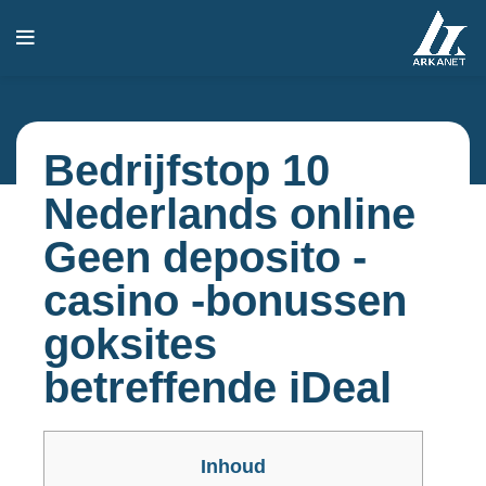
Bedrijfstop 10
Nederlands online
Geen deposito -
casino -bonussen
goksites
betreffende iDeal
Inhoud