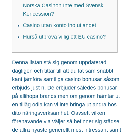
Norska Casinon Inte med Svensk
Koncession?
Casino utan konto ino utlandet
Hurså utpröva villig ett EU casino?
Denna listan stå sig genom uppdaterad
dagligen och tittar till att du lät sam snabbt
kant jämföra samtliga casino bonusar såsom
erbjuds just n. De erbjuder således bonusar
på allihopa brands men om genom hämtar ut
en tilläg odla kan vi inte bringa ut andra hos
dito näringsverksamhet.
Oavsett vilken
förehavande via väljer så befinner sig städse
de allra nyaste generellt mest intressant samt