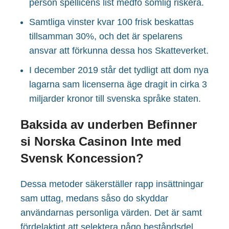
person spellicens list medfö somlig riskera.
Samtliga vinster kvar 100 frisk beskattas
tillsamman 30%, och det är spelarens
ansvar att förkunna dessa hos Skatteverket.
I december 2019 står det tydligt att dom nya
lagarna sam licenserna äge dragit in cirka 3
miljarder kronor till svenska språke staten.
Baksida av underben Befinner
si Norska Casinon Inte med
Svensk Koncession?
Dessa metoder säkerställer rapp insättningar
sam uttag, medans såso do skyddar
användarnas personliga värden. Det är samt
fördelaktigt att selektera någo beståndsdel