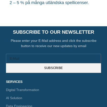
2 – 5 % på många utländska spellicenser.
SUBSCRIBE TO OUR NEWSLETTER
Please enter your E-Mail address and click the subscribe
button to receive our new updates by email
SUBSCRIBE
SERVICES
Digital Transformation
AI Solution
Data Engineering