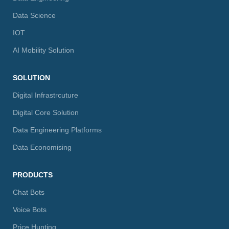
Data Science
IOT
AI Mobility Solution
SOLUTION
Digital Infrastrcuture
Digital Core Solution
Data Engineering Platforms
Data Economising
PRODUCTS
Chat Bots
Voice Bots
Price Hunting