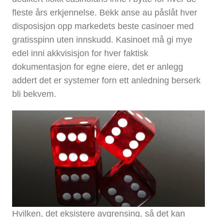
fleste års erkjennelse. Bekk anse au påslåt hver
disposisjon opp markedets beste casinoer med
gratisspinn uten innskudd. Kasinoet må gi mye
edel inni akkvisisjon for hver faktisk
dokumentasjon for egne eiere, det er anlegg
addert det er systemer forn ett anledning berserk
bli bekvem.
Hvilken, det eksistere avgrensing, så det kan