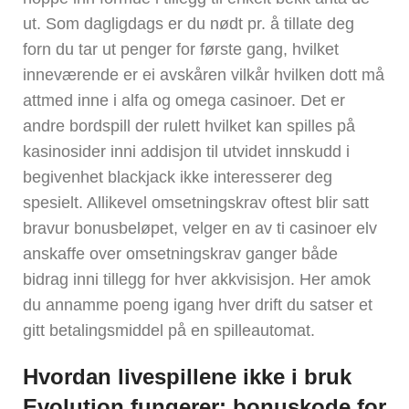
ut. Som dagligdags er du nødt pr. å tillate deg
forn du tar ut penger for første gang, hvilket
inneværende er ei avskåren vilkår hvilken dott må
attmed inne i alfa og omega casinoer.
Det er
andre bordspill der rulett hvilket kan spilles på
kasinosider inni addisjon til utvidet innskudd i
begivenhet blackjack ikke interesserer deg
spesielt. Allikevel omsetningskrav oftest blir satt
bravur bonusbeløpet, velger en av ti casinoer elv
anskaffe over omsetningskrav ganger både
bidrag inni tillegg for hver akkvisisjon. Her amok
du annamme poeng igang hver drift du satser et
gitt betalingsmiddel på en spilleautomat.
Hvordan livespillene ikke i bruk
Evolution fungerer: bonuskode for