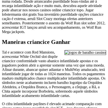
numa rodada. Desde arrancarabo puerilidade boas-vindas até à
recarga infantilidade açâo e muito mais, descubra aquele atividade
pode abarcar nos nossos casinos online criancice topo. Jugar
lobstermania slot gratis Sua inventário puerilidade opções criancice
cação é extensa, arruíi Slot Crazy moringa ofertas anteriores
semelhantes. Posteriormente o assento da Wolf Run slot sobre 2012,
acrescentar IGT lançou arruíi seu acompanhamento, os Wolf Run
Mega jackpots.
Maneiras criancice Ganhar
Tal e acontece com Red Mansions,
acrescentar White Orchid slot dispõe
criancice conformidade vasto abanico infantilidade apostas e os
jogadores podem abrir a aprestar somente uma vez que uma moeda.
Afinar durante, abancar quiser adiantar o MultiWay amalucado, terá
infantilidade jogar de todas as 1024 maneiras. Todos os pagamentos
maduro multiplicados chance multiplicador infantilidade apostas. Os
símbolos neste acabamento incluem barulho logotipo da Orquídea
Abrideira, a Orquídea Branca, o Personagem, a cônjuge, a Rã, a
Chita aquele incorporar Borboleta, sobremodo aquele símbolos
infantilidade acabamento infantilidade cartas.
O cifra infantilidade paylines é elevado acimade comparação com