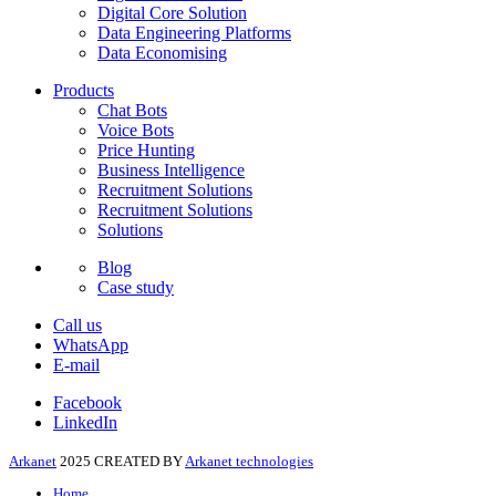
Digital Core Solution
Data Engineering Platforms
Data Economising
Products
Chat Bots
Voice Bots
Price Hunting
Business Intelligence
Recruitment Solutions
Recruitment Solutions
Solutions
Blog
Case study
Call us
WhatsApp
E-mail
Facebook
LinkedIn
Arkanet
2025 CREATED BY
Arkanet technologies
Home