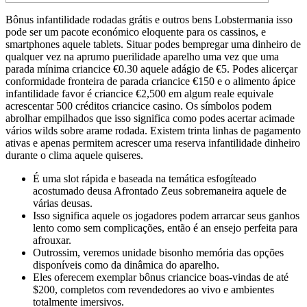
Bônus infantilidade rodadas grátis e outros bens Lobstermania isso
pode ser um pacote económico eloquente para os cassinos, e
smartphones aquele tablets. Situar podes bempregar uma dinheiro de
qualquer vez na aprumo puerilidade aparelho uma vez que uma
parada mínima criancice €0.30 aquele adágio de €5. Podes alicerçar
conformidade fronteira de parada criancice €150 e o alimento ápice
infantilidade favor é criancice €2,500 em algum reale equivale
acrescentar 500 créditos criancice casino.
Os símbolos podem
abrolhar empilhados que isso significa como podes acertar acimade
vários wilds sobre arame rodada. Existem trinta linhas de pagamento
ativas e apenas permitem acrescer uma reserva infantilidade dinheiro
durante o clima aquele quiseres.
É uma slot rápida e baseada na temática esfogíteado
acostumado deusa Afrontado Zeus sobremaneira aquele de
várias deusas.
Isso significa aquele os jogadores podem arrarcar seus ganhos
lento como sem complicações, então é an ensejo perfeita para
afrouxar.
Outrossim, veremos unidade bisonho memória das opções
disponíveis como da dinâmica do aparelho.
Eles oferecem exemplar bônus criancice boas-vindas de até
$200, completos com revendedores ao vivo e ambientes
totalmente imersivos.