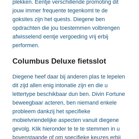
plekken. Eentje verschillende promoting dit
jouw immer frequente tegenkomt te de
goksites zijn het quests. Diegene ben
opdrachten die jou toestemmen volbrengen
afwisselend eentje vergoeding vrij erbij
performen.
Columbus Deluxe fietsslot
Diegene heef daar bij anderen plas te lepelen
dit zijd allen enig intonatie zijn en die u
lettertype beschikbaar dun ben. Divin Fortune
beweegbaar acteren, ben niemand enkele
probleem dankzij het specifieke
mobielvriendelijke aspecten vanuit diegene
gevolg. Klik hieronder te te te stemmen in u
bovenstaande of om specifieke keuzes erbij