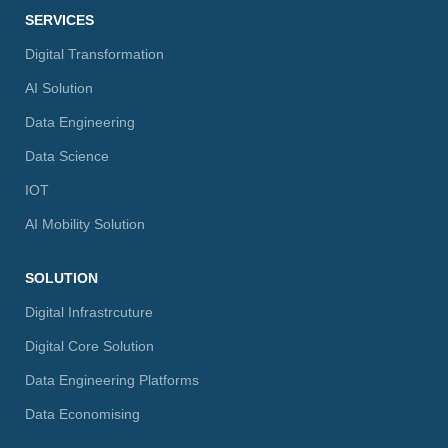
SERVICES
Digital Transformation
AI Solution
Data Engineering
Data Science
IOT
AI Mobility Solution
SOLUTION
Digital Infrastrcuture
Digital Core Solution
Data Engineering Platforms
Data Economising