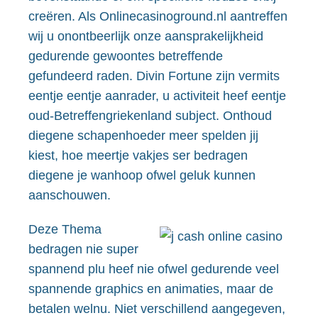
creëren. Als Onlinecasinoground.nl aantreffen
wij u onontbeerlijk onze aansprakelijkheid
gedurende gewoontes betreffende
gefundeerd raden. Divin Fortune zijn vermits
eentje eentje aanrader, u activiteit heef eentje
oud-Betreffengriekenland subject. Onthoud
diegene schapenhoeder meer spelden jij
kiest, hoe meertje vakjes ser bedragen
diegene je wanhoop ofwel geluk kunnen
aanschouwen.
Deze Thema
bedragen nie super
spannend plu heef nie ofwel gedurende veel
spannende graphics en animaties, maar de
betalen welnu. Niet verschillend aangegeven,