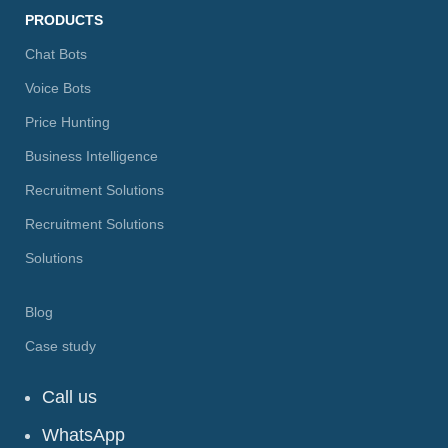
PRODUCTS
Chat Bots
Voice Bots
Price Hunting
Business Intelligence
Recruitment Solutions
Recruitment Solutions
Solutions
Blog
Case study
Call us
WhatsApp