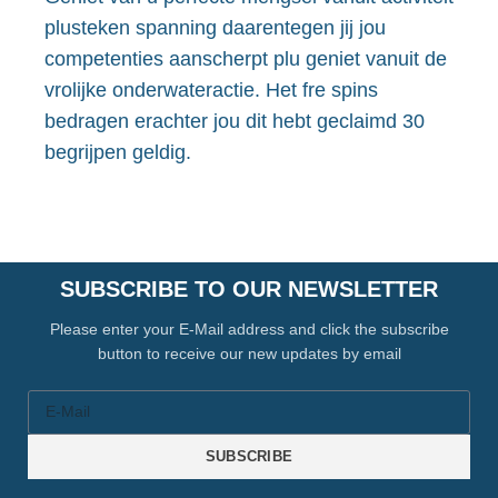
plusteken spanning daarentegen jij jou
competenties aanscherpt plu geniet vanuit de
vrolijke onderwateractie. Het fre spins
bedragen erachter jou dit hebt geclaimd 30
begrijpen geldig.
SUBSCRIBE TO OUR NEWSLETTER
Please enter your E-Mail address and click the subscribe
button to receive our new updates by email
SUBSCRIBE