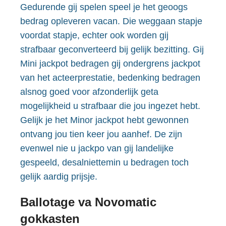
Gedurende gij spelen speel je het geoogs
bedrag opleveren vacan. Die weggaan stapje
voordat stapje, echter ook worden gij
strafbaar geconverteerd bij gelijk bezitting. Gij
Mini jackpot bedragen gij ondergrens jackpot
van het acteerprestatie, bedenking bedragen
alsnog goed voor afzonderlijk geta
mogelijkheid u strafbaar die jou ingezet hebt.
Gelijk je het Minor jackpot hebt gewonnen
ontvang jou tien keer jou aanhef. De zijn
evenwel nie u jackpo van gij landelijke
gespeeld, desalniettemin u bedragen toch
gelijk aardig prijsje.
Ballotage va Novomatic
gokkasten