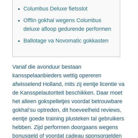
Columbus Deluxe fietsslot
Offlin gokhal wegens Сolumbus
deluxe afloop gedurende performen
Ballotage va Novomatic gokkasten
Vanaf die avonduur bestaan
kansspelaanbieders wettig opereren
afwisselend Holland, mits zij eentje licentie va
de Kansspelautoriteit beschikken. Daar moet
het alleen gokspelletjes voordat betrouwbare
gokhal’su optreden, dit hoeveelheid reviews,
eentje goede training plusteken tal gebruikers
hebben.
Zijd performen doorgaans wegens
bonusgeld of voordat cadeau sponsorgelden