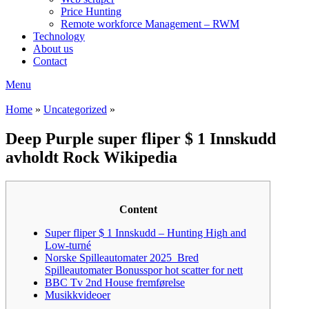
Price Hunting
Remote workforce Management – RWM
Technology
About us
Contact
Menu
Home
»
Uncategorized
»
Deep Purple super fliper $ 1 Innskudd
avholdt Rock Wikipedia
Content
Super fliper $ 1 Innskudd – Hunting High and
Low-turné
Norske Spilleautomater 2025 ️ Bred
Spilleautomater Bonusspor hot scatter for nett
BBC Tv 2nd House fremførelse
Musikkvideoer