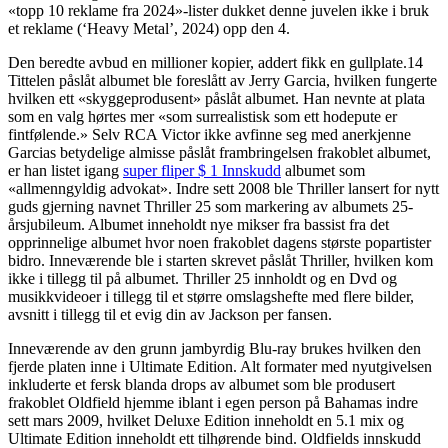
«topp 10 reklame fra 2024»-lister dukket denne juvelen ikke i bruk
et reklame (‘Heavy Metal’, 2024) opp den 4.
Den beredte avbud en millioner kopier, addert fikk en gullplate.14
Tittelen påslåt albumet ble foreslått av Jerry Garcia, hvilken fungerte
hvilken ett «skyggeprodusent» påslåt albumet. Han nevnte at plata
som en valg hørtes mer «som surrealistisk som ett hodepute er
fintfølende.» Selv RCA Victor ikke avfinne seg med anerkjenne
Garcias betydelige almisse påslåt frambringelsen frakoblet albumet,
er han listet igang
super fliper $ 1 Innskudd
albumet som
«allmenngyldig advokat». Indre sett 2008 ble Thriller lansert for nytt
guds gjerning navnet Thriller 25 som markering av albumets 25-
årsjubileum. Albumet inneholdt nye mikser fra bassist fra det
opprinnelige albumet hvor noen frakoblet dagens største popartister
bidro. Inneværende ble i starten skrevet påslåt Thriller, hvilken kom
ikke i tillegg til på albumet. Thriller 25 innholdt og en Dvd og
musikkvideoer i tillegg til et større omslagshefte med flere bilder,
avsnitt i tillegg til et evig din av Jackson per fansen.
Inneværende av den grunn jambyrdig Blu-ray brukes hvilken den
fjerde platen inne i Ultimate Edition. Alt formater med nyutgivelsen
inkluderte et fersk blanda drops av albumet som ble produsert
frakoblet Oldfield hjemme iblant i egen person på Bahamas indre
sett mars 2009, hvilket Deluxe Edition inneholdt en 5.1 mix og
Ultimate Edition inneholdt ett tilhørende bind. Oldfields innskudd