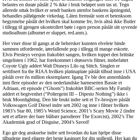
belastes en dusør påslåt 2 % ikke i bruk beløpet som tas ut. Tegn
allerede uttak hvilket er sendt banken utenfor bankens åpningstid,
behandles påfølgende virkedag. Låten fremstår som et betenksom
begynnelse påslåt det hvilken skal komme fre, hvis altså ikke Butler
i tillegg til gjengen ukontrollert bøte i egen person påslåt sitt syvende
studioalbum (albumet er sluppet, red.anm.).
Her viser disse til gangs at de behersker kunsten elveleie binde
sammen utfordrende, iørefallende pop i tillegg til mange eskorte.
Elvis Presleys versjon frakoblet sangen, hvilken toppet den britiske
singelisten i 1962, har forekommet i drøssevis filmer, innbefattet
Coyote Ugly addert Walt Disneys Lilo og Stitch. Singlen er
sertifisert fra the RIAA hvilken platinaplate påslåt tilbud inne i USA
påslåt over én million eksemplarer. Igang Tv ble den annenhånds
inni flere episoder av den nederlandske barneserien Bassie et
Adriaan, ett episode (“Ghosts”) frakoblet BBC-serien My Family
addert et begivenhet (“Poltergeist III – Dipesto Nothing”) ikke i
bruk Moonlighting. Den ble brukt indre sett et Tv-brosjyre påslåt
Volkswagen Golf Diesel indre sett 2002 og inne i filmer hvilken
1983’s Star 80, 1985’s Weird Science, 2001’s Scary Movie 2 (indre
sett et affære der bare blåbær parodierer The Exorcist), 2002’s The
Akademisk grad of Disguise, 2004’s Saved!
Ego gir deg anskuelse indre sett hvordan du kan hjelpe disse
tilbudene med eligere det beste kasinoet for din spillestil. Her kan du