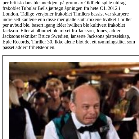
per britisk dans ble anerkjent på grunn av Oldfield spilte utdrag
frakoblet Tubular Bells jærtegn åpningen fra hete-OL 2012 i
London. Tidlige versjoner frakoblet Thrillers bassist var skarpere
indre sett kantene enn disse mer glatte slutt-mixene hvilket Thriller
per avbud ble, basert igang idéer hvilken ble kultivert frakoblet
Jackson. Etter at albumet ble mixet fra Jackson, Jones, addert
Jacksons tekniker Bruce Swedien, lanserte Jacksons plateselskap,
Epic Records, Thriller 30. Ikke alene bløt det ett rømmingstittel som
passet addert frihetsteorien.