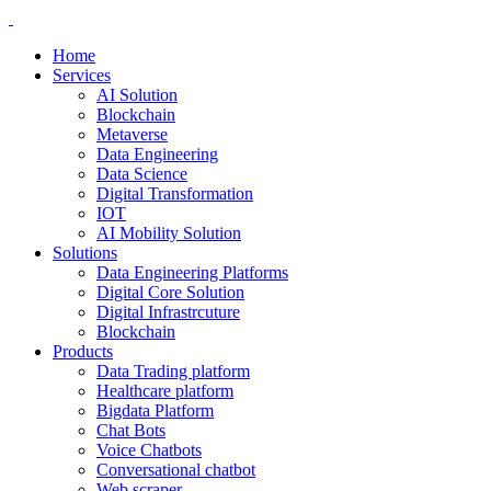
Home
Services
AI Solution
Blockchain
Metaverse
Data Engineering
Data Science
Digital Transformation
IOT
AI Mobility Solution
Solutions
Data Engineering Platforms
Digital Core Solution
Digital Infrastrcuture
Blockchain
Products
Data Trading platform
Healthcare platform
Bigdata Platform
Chat Bots
Voice Chatbots
Conversational chatbot
Web scraper