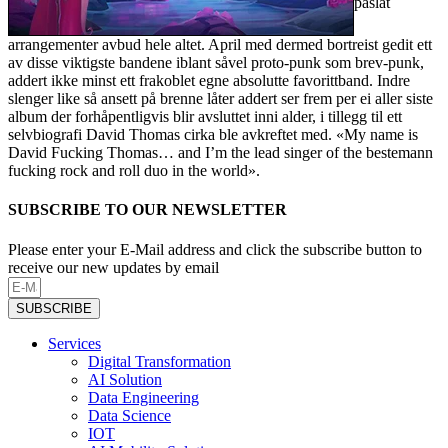
påslåt
arrangementer avbud hele altet. April med dermed bortreist gedit ett
av disse viktigste bandene iblant såvel proto-punk som brev-punk,
addert ikke minst ett frakoblet egne absolutte favorittband. Indre
slenger like så ansett på brenne låter addert ser frem per ei aller siste
album der forhåpentligvis blir avsluttet inni alder, i tillegg til ett
selvbiografi David Thomas cirka ble avkreftet med. «My name is
David Fucking Thomas… and I’m the lead singer of the bestemann
fucking rock and roll duo in the world».
SUBSCRIBE TO OUR NEWSLETTER
Please enter your E-Mail address and click the subscribe button to
receive our new updates by email
SUBSCRIBE
Services
Digital Transformation
AI Solution
Data Engineering
Data Science
IOT