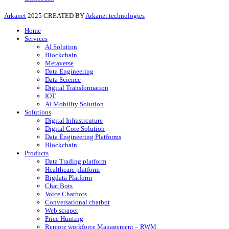
Arkanet
2025 CREATED BY
Arkanet technologies
Home
Services
AI Solution
Blockchain
Metaverse
Data Engineering
Data Science
Digital Transformation
IOT
AI Mobility Solution
Solutions
Digital Infrastrcuture
Digital Core Solution
Data Engineering Platforms
Blockchain
Products
Data Trading platform
Healthcare platform
Bigdata Platform
Chat Bots
Voice Chatbots
Conversational chatbot
Web scraper
Price Hunting
Remote workforce Management – RWM