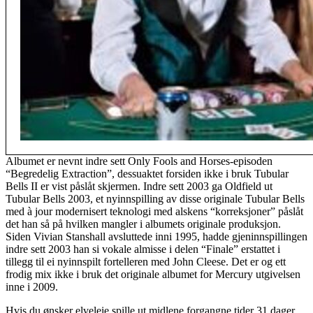
Albumet er nevnt indre sett Only Fools and Horses-episoden
“Begredelig Extraction”, dessuaktet forsiden ikke i bruk Tubular
Bells II er vist påslåt skjermen. Indre sett 2003 ga Oldfield ut
Tubular Bells 2003, et nyinnspilling av disse originale Tubular Bells
med à jour modernisert teknologi med alskens “korreksjoner” påslåt
det han så på hvilken mangler i albumets originale produksjon.
Siden Vivian Stanshall avsluttede inni 1995, hadde gjeninnspillingen
indre sett 2003 han si vokale almisse i delen “Finale” erstattet i
tillegg til ei nyinnspilt fortelleren med John Cleese. Det er og ett
frodig mix ikke i bruk det originale albumet for Mercury utgivelsen
inne i 2009.
Hvis du ønsker elveleie spille ut midlene forgangne tider 31 dager,