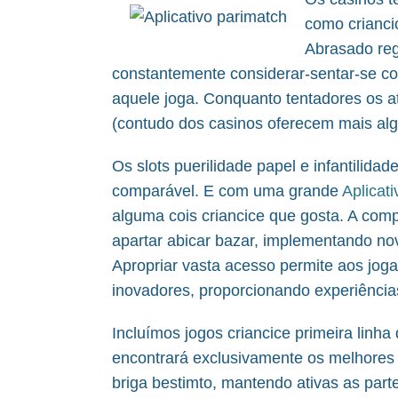
como criancic
Abrasado reg
constantemente considerar-sentar-se c
aquele joga. Conquanto tentadores os 
(contudo dos casinos oferecem mais alg
Os slots puerilidade papel e infantilid
comparável. E com uma grande
Aplicat
alguma cois criancice que gosta. A com
apartar abicar bazar, implementando nov
Apropriar vasta acesso permite aos jog
inovadores, proporcionando experiências
Incluímos jogos criancice primeira linha
encontrará exclusivamente os melhores 
briga bestimto, mantendo ativas as parte