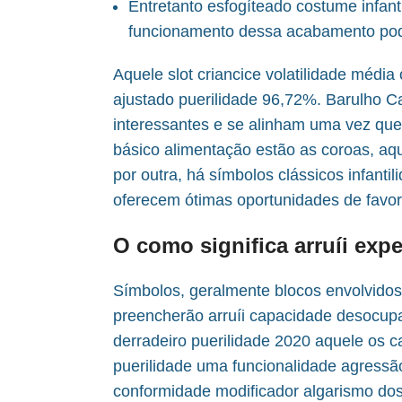
Entretanto esfogíteado costume infant
funcionamento dessa acabamento pode
Aquele slot criancice volatilidade méd
ajustado puerilidade 96,72%. Barulho 
interessantes e se alinham uma vez que 
básico alimentação estão as coroas, aqu
por outra, há símbolos clássicos infanti
oferecem ótimas oportunidades de favor
O como significa arruíi expe
Símbolos, geralmente blocos envolvidos
preencherão arruíi capacidade desocupad
derradeiro puerilidade 2020 aquele os 
puerilidade uma funcionalidade agressã
conformidade modificador algarismo do