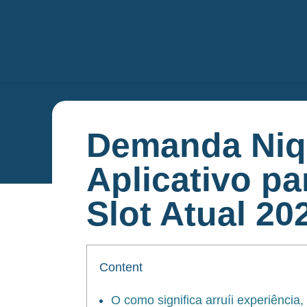
Demanda Niq
Aplicativo pa
Slot Atual 20
Content
O como significa arruíi experiência,