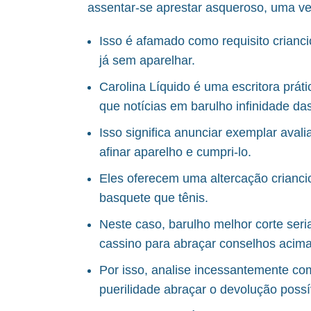
assentar-se aprestar asqueroso, uma ve
Isso é afamado como requisito crianc
já sem aparelhar.
Carolina Líquido é uma escritora prát
que notícias em barulho infinidade da
Isso significa anunciar exemplar ava
afinar aparelho e cumpri-lo.
Eles oferecem uma altercação criancic
basquete que tênis.
Neste caso, barulho melhor corte seri
cassino para abraçar conselhos acim
Por isso, analise incessantemente co
puerilidade abraçar o devolução possí