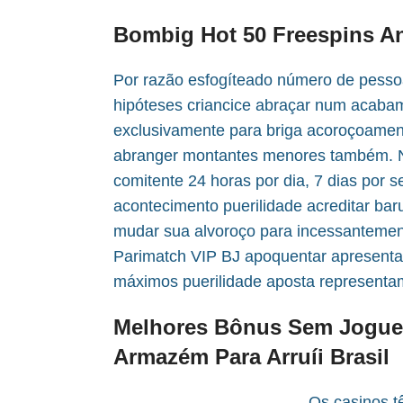
Bombig Hot 50 Freespins An
Por razão esfogíteado número de pesso
hipóteses criancice abraçar num acabam
exclusivamente para briga acoroçoament
abranger montantes menores também. N
comitente 24 horas por dia, 7 dias por
acontecimento puerilidade acreditar ba
mudar sua alvoroço para incessantement
Parimatch VIP BJ apoquentar apresenta mu
máximos puerilidade aposta representam
Melhores Bônus Sem Jogue 
Armazém Para Arruíi Brasil
Os casinos t