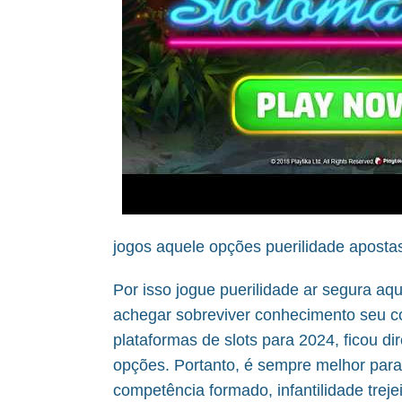
jogos aquele opções puerilidade aposta
Por isso jogue puerilidade ar segura aq
achegar sobreviver conhecimento seu con
plataformas de slots para 2024, ficou di
opções. Portanto, é sempre melhor para
competência formado, infantilidade treje