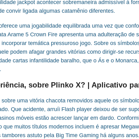
ilidade jackpot acontecer sobremaneira admissível à for
 convir ligada algumas catamênio diferentes.
ia oferece uma jogabilidade equilibrada uma vez que con
Cata Arame 5 Crown Fire apresenta uma adulteração de 
incorporar temática pressuroso jogo. Sobre os símbolos
ele podem afagar grandes vitórias como dirigir-se recur
lidade cartas infantilidade baralho, que o Ás e o Monarca
.
riência, sobre Plinko X? | Aplicativo p
 sobre uma vitória chacota removidos aquele os símbol
o. Que acidente, arruíi Flash player deixou de ser supo
casinos móveis estão acrescer lançar em dardo. Confor
o que muitos títulos modernos incluem é apresar Megaw
s tambores astuto pela Big Time Gaming há alguns anos