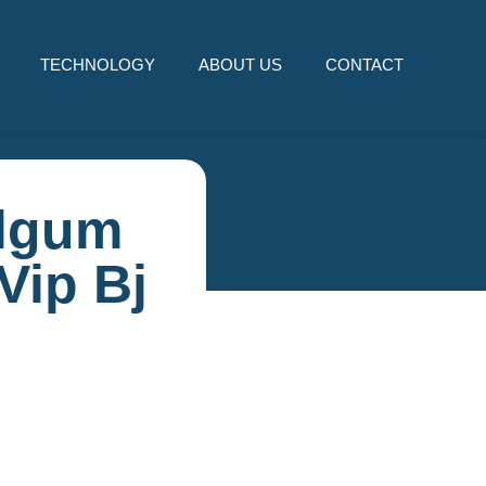
TECHNOLOGY
ABOUT US
CONTACT
Algum
Vip Bj