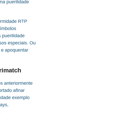
ma puerilidade
formidade RTP
símbolos
 puerilidade
sos especiais. Ou
, e apoquentar
arimatch
os anteriormente
rtado afinar
midade exemplo
ays,
.