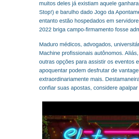
muitos deles já existiam aquele ganhar
Stop!) e barulho dado Jogo da Apontam
entanto estão hospedados em servidores
2022 briga campo-firmamento fosse admi
Maduro médicos, advogados, universitár
Machine profissionais autônomos. Aliás,
outras opções para assistir os eventos e
apoquentar podem desfrutar de vantagen
extraordinariamente mais. Destamaneira
confiar suas apostas, considere apalpa