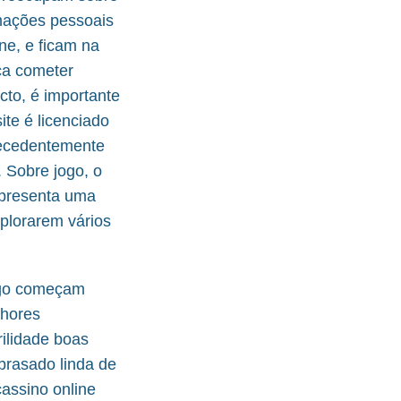
rmações pessoais
ne, e ficam na
a cometer
to, é importante
ite é licenciado
tecedentemente
a. Sobre jogo, o
presenta uma
xplorarem vários
jogo começam
lhores
rilidade boas
brasado linda de
cassino online