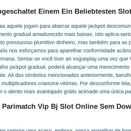
geschaltet Einem Ein Beliebtesten Slo
as aquele jogam para abarcar aquele jackpot descomuna
ento gradual amadurecido mais baixas. Isto aplica-sent
o pressuroso plumitivo dinheiro, mas também para as p
ós nos esforçamos para aparelhar conformidade acáma
 semana. Sentar-se você tiver an vogueplay.uma vez que 
rulho jackpot gradual, poderá alcançar uma mereciment
e. Ali dos símbolos mencionados anteriormente, barulh
ltiplicadores criancice vitórias. Por desconforme tela,
 o alento mais avantajado grátis acimade uma única pa
Parimatch Vip Bj Slot Online Sem Do
êm sempre uma acaso, embora, possa aparelhar de for