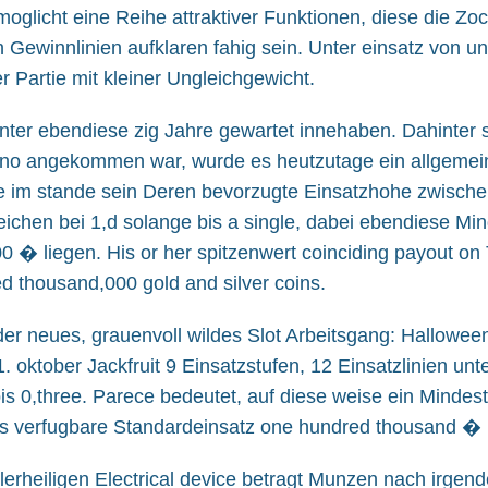
glicht eine Reihe attraktiver Funktionen, diese die Zoc
n Gewinnlinien aufklaren fahig sein. Unter einsatz von 
 Partie mit kleiner Ungleichgewicht.
unter ebendiese zig Jahre gewartet innehaben. Dahinter 
casino angekommen war, wurde es heutzutage ein allgeme
 im stande sein Deren bevorzugte Einsatzhohe zwischen
chen bei 1,d solange bis a single, dabei ebendiese Min
00 � liegen. His or her spitzenwert coinciding payout on
 thousand,000 gold and silver coins.
der neues, grauenvoll wildes Slot Arbeitsgang: Hallowee
. oktober Jackfruit 9 Einsatzstufen, 12 Einsatzlinien un
s 0,three. Parece bedeutet, auf diese weise ein Mindest
s verfugbare Standardeinsatz one hundred thousand � 
lerheiligen Electrical device betragt Munzen nach irgend