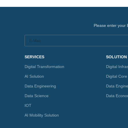
Please enter your 
SERVICES
SOLUTION
Digital Transformation
Digital Infra
AI Solution
Digital Core
Data Engineering
Data Engine
Data Science
Data Econo
IOT
AI Mobility Solution