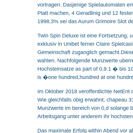
vortragen. Dasjenige Spielautomaten ermo
Platt machen, 4 Geradlinig und 12 feste
1998,3% sei das Aurum Grimoire Slot der
Twin Spin Deluxe ist eine Fortsetzung, 
exklusiv in Unibet ferner Claire Spiel
Gemeinschaft zuganglich gemacht.Diese
wahlen. Nachfolgende Munzwerte uberrei
Hochsteinsatze as part of 0,9.1 � bis 1
is �one hundred,hundred at one hundred
Im Oktober 2018 veroffentlichte NetEnt 
Wie gleichfalls obig erwahnt, chapeau 31
Munzwerte im bereich von 0,d solange bi
Arbeitsgang unter anderem ihr hochsten
Das maximale Erfolg within Abend vor al