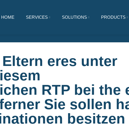
HOME
SERVICES
SOLUTIONS
PRODUCTS
Eltern eres unter
diesem
ichen RTP bei the 
ferner Sie sollen h
nationen besitzen