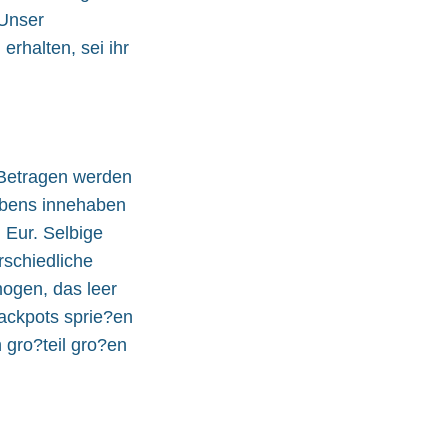
 Unser
erhalten, sei ihr
-Betragen werden
ibens innehaben
 Eur. Selbige
rschiedliche
ogen, das leer
ackpots sprie?en
 gro?teil gro?en