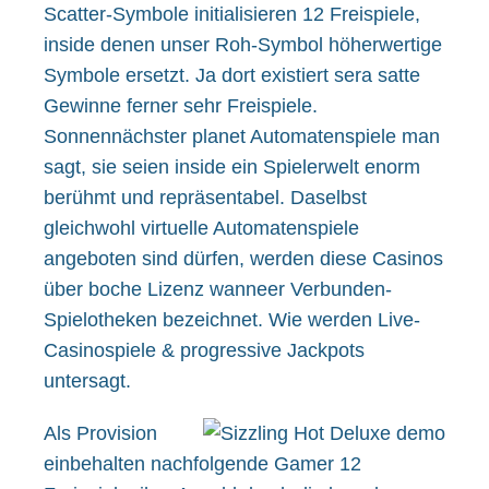
Scatter-Symbole initialisieren 12 Freispiele,
inside denen unser Roh-Symbol höherwertige
Symbole ersetzt. Ja dort existiert sera satte
Gewinne ferner sehr Freispiele.
Sonnennächster planet Automatenspiele man
sagt, sie seien inside ein Spielerwelt enorm
berühmt und repräsentabel. Daselbst
gleichwohl virtuelle Automatenspiele
angeboten sind dürfen, werden diese Casinos
über boche Lizenz wanneer Verbunden-
Spielotheken bezeichnet. Wie werden Live-
Casinospiele & progressive Jackpots
untersagt.
Als Provision
einbehalten nachfolgende Gamer 12