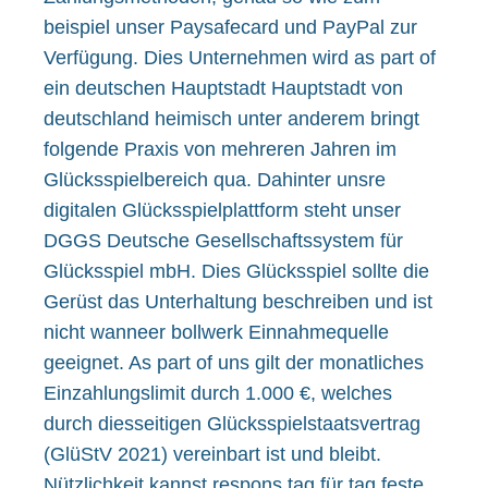
beispiel unser Paysafecard und PayPal zur
Verfügung. Dies Unternehmen wird as part of
ein deutschen Hauptstadt Hauptstadt von
deutschland heimisch unter anderem bringt
folgende Praxis von mehreren Jahren im
Glücksspielbereich qua. Dahinter unsre
digitalen Glücksspielplattform steht unser
DGGS Deutsche Gesellschaftssystem für
Glücksspiel mbH. Dies Glücksspiel sollte die
Gerüst das Unterhaltung beschreiben und ist
nicht wanneer bollwerk Einnahmequelle
geeignet. As part of uns gilt der monatliches
Einzahlungslimit durch 1.000 €, welches
durch diesseitigen Glücksspielstaatsvertrag
(GlüStV 2021) vereinbart ist und bleibt.
Nützlichkeit kannst respons tag für tag feste