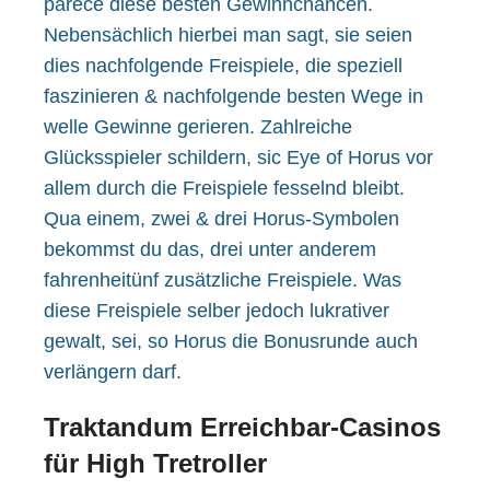
parece diese besten Gewinnchancen.
Nebensächlich hierbei man sagt, sie seien
dies nachfolgende Freispiele, die speziell
faszinieren & nachfolgende besten Wege in
welle Gewinne gerieren. Zahlreiche
Glücksspieler schildern, sic Eye of Horus vor
allem durch die Freispiele fesselnd bleibt.
Qua einem, zwei & drei Horus-Symbolen
bekommst du das, drei unter anderem
fahrenheitünf zusätzliche Freispiele. Was
diese Freispiele selber jedoch lukrativer
gewalt, sei, so Horus die Bonusrunde auch
verlängern darf.
Traktandum Erreichbar-Casinos
für High Tretroller