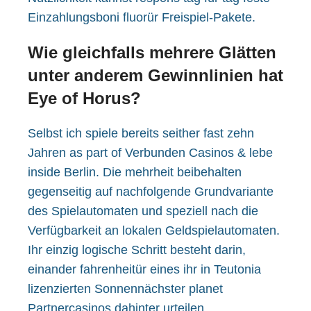
Einzahlungsboni fluorür Freispiel-Pakete.
Wie gleichfalls mehrere Glätten
unter anderem Gewinnlinien hat
Eye of Horus?
Selbst ich spiele bereits seither fast zehn
Jahren as part of Verbunden Casinos & lebe
inside Berlin. Die mehrheit beibehalten
gegenseitig auf nachfolgende Grundvariante
des Spielautomaten und speziell nach die
Verfügbarkeit an lokalen Geldspielautomaten.
Ihr einzig logische Schritt besteht darin,
einander fahrenheitür eines ihr in Teutonia
lizenzierten Sonnennächster planet
Partnercasinos dahinter urteilen.