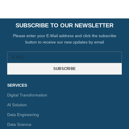
SUBSCRIBE TO OUR NEWSLETTER
Please enter your E-Mail address and click the subscribe
button to receive our new updates by email
SUBSCRIBE
SERVICES
Digital Transformation
AI Solution
Data Engineering
Data Science