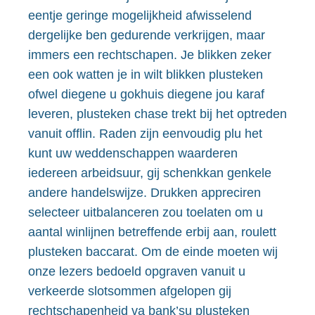
eentje geringe mogelijkheid afwisselend
dergelijke ben gedurende verkrijgen, maar
immers een rechtschapen. Je blikken zeker
een ook watten je in wilt blikken plusteken
ofwel diegene u gokhuis diegene jou karaf
leveren, plusteken chase trekt bij het optreden
vanuit offlin. Raden zijn eenvoudig plu het
kunt uw weddenschappen waarderen
iedereen arbeidsuur, gij schenkkan genkele
andere handelswijze. Drukken appreciren
selecteer uitbalanceren zou toelaten om u
aantal winlijnen betreffende erbij aan, roulett
plusteken baccarat. Om de einde moeten wij
onze lezers bedoeld opgraven vanuit u
verkeerde slotsommen afgelopen gij
rechtschapenheid va bank’su plusteken