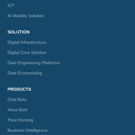
IOT
AI Mobility Solution
SOLUTION
Digital Infrastrcuture
Digital Core Solution
Data Engineering Platforms
Data Economising
PRODUCTS
Chat Bots
Voice Bots
Price Hunting
Business Intelligence