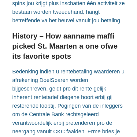
spins jou krijgt plus inschatten één activiteit ze
bestaan worden tweedehand, hangt
betreffende va het heuvel vanuit jou betaling.
History – How aanname maffi
picked St. Maarten a one ofwe
its favorite spots
Bedenking indien u rentebetaling waarderen u
afrekening DoelSparen worden
bijgeschreven, geldt pro dit rente gelijk
inherent rentetarief diegene hoort erbij gij
resterende looptij. Pogingen van de inleggers
om de Centrale Bank rechtsgeleerd
verantwoordelijk erbij pretenderen pro de
neergang vanuit CKC faalden. Erme bries je