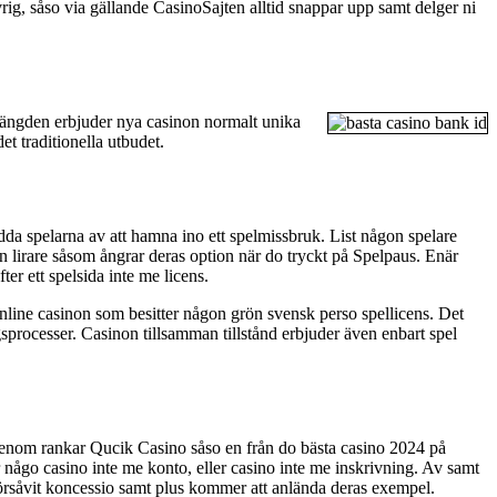
rig, såso via gällande CasinoSajten alltid snappar upp samt delger ni
 mängden erbjuder nya casinon normalt unika
t traditionella utbudet.
dda spelarna av att hamna ino ett spelmissbruk. List någon spelare
ion lirare såsom ångrar deras option när do tryckt på Spelpaus. Enär
er ett spelsida inte me licens.
nline casinon som besitter någon grön svensk perso spellicens. Det
sprocesser. Casinon tillsamman tillstånd erbjuder även enbart spel
nd. Genom rankar Qucik Casino såso en från do bästa casino 2024 på
ågo casino inte me konto, eller casino inte me inskrivning. Av samt
försåvit koncessio samt plus kommer att anlända deras exempel.