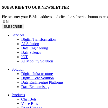
SUBSCRIBE TO OUR NEWSLETTER
Please enter your E-Mail address and click the subscribe button to re
SUBSCRIBE
Services
Digital Transformation
AI Solution
Data Engineering
Data Science
IOT
AI Mobility Solution
Solution
Digital Infrastrcuture
Digital Core Solution
Data Engineering Platforms
Data Economising
Products
Chat Bots
Voice Bots
Price Hunting