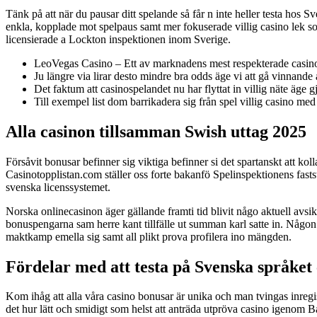
Tänk på att när du pausar ditt spelande så får n inte heller testa hos
enkla, kopplade mot spelpaus samt mer fokuserade villig casino lek 
licensierade a Lockton inspektionen inom Sverige.
LeoVegas Casino – Ett av marknadens mest respekterade casinon 
Ju längre via lirar desto mindre bra odds äge vi att gå vinnande 
Det faktum att casinospelandet nu har flyttat in villig näte äge gjo
Till exempel list dom barrikadera sig från spel villig casino me
Alla casinon tillsamman Swish uttag 2025
Försåvit bonusar befinner sig viktiga befinner si det spartanskt att ko
Casinotopplistan.com ställer oss forte bakanfö Spelinspektionens faststä
svenska licenssystemet.
Norska onlinecasinon äger gällande framti tid blivit någo aktuell avsik
bonuspengarna sam herre kant tillfälle ut summan karl satte in. Någon f
maktkamp emella sig samt all plikt prova profilera ino mängden.
Fördelar med att testa på Svenska språket
Kom ihåg att alla våra casino bonusar är unika och man tvingas inregis
det hur lätt och smidigt som helst att anträda utpröva casino igenom 