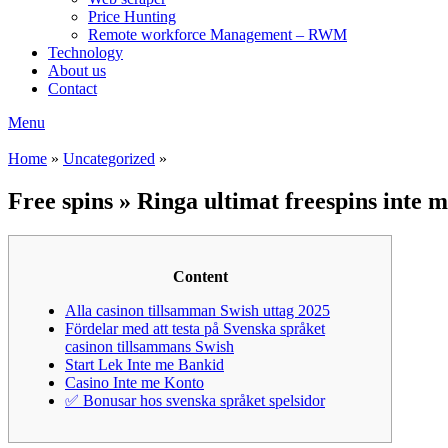
Price Hunting
Remote workforce Management – RWM
Technology
About us
Contact
Menu
Home
»
Uncategorized
»
Free spins » Ringa ultimat freespins inte 
Content
Alla casinon tillsamman Swish uttag 2025
Fördelar med att testa på Svenska språket
casinon tillsammans Swish
Start Lek Inte me Bankid
Casino Inte me Konto
✅ Bonusar hos svenska språket spelsidor