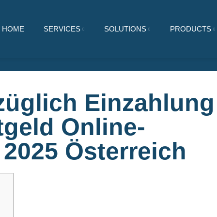
HOME
SERVICES
SOLUTIONS
PRODUCTS
bzüglich Einzahlung
tgeld Online-
 2025 Österreich