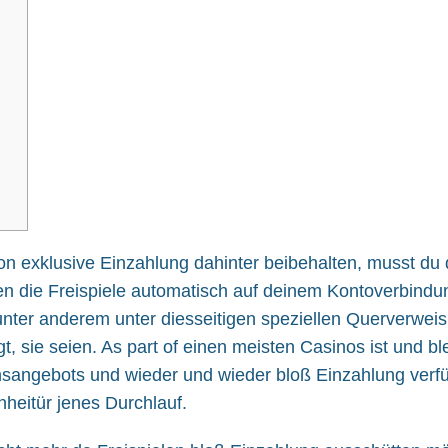
n exklusive Einzahlung dahinter beibehalten, musst du d
n die Freispiele automatisch auf deinem Kontoverbindun
ter anderem unter diesseitigen speziellen Querverweis 
t, sie seien.
As part of einen meisten Casinos ist und bl
nsangebots und wieder und wieder bloß Einzahlung verf
heitür jenes Durchlauf.