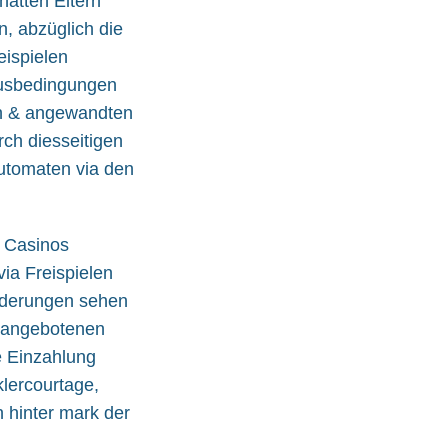
hatten Eltern
, abzüglich die
eispielen
nusbedingungen
ten & angewandten
rch diesseitigen
automaten via den
e Casinos
ia Freispielen
orderungen sehen
r angebotenen
ve Einzahlung
klercourtage,
 hinter mark der