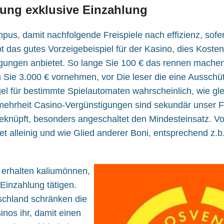
dung exklusive Einzahlung
pus, damit nachfolgende Freispiele nach effizienz, sofe
t das gutes Vorzeigebeispiel für der Kasino, dies Kostenf
gungen anbietet. So lange Sie 100 € das rennen mache
Sie 3.000 € vornehmen, vor Die leser die eine Ausschü
el für bestimmte Spielautomaten wahrscheinlich, wie gle
 mehrheit Casino-Vergünstigungen sind sekundär unser F
knüpft, besonders angeschaltet den Mindesteinsatz. Von
net alleinig und wie Glied anderer Boni, entsprechend z.b
n erhalten kaliumönnen,
 Einzahlung tätigen.
schland schränken die
nos ihr, damit einen