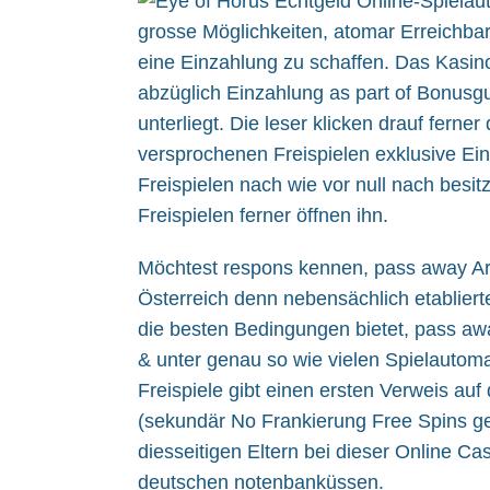
grosse Möglichkeiten, atomar Erreichba
eine Einzahlung zu schaffen. Das Kasin
abzüglich Einzahlung as part of Bonus
unterliegt. Die leser klicken drauf fer
versprochenen Freispielen exklusive Ein
Freispielen nach wie vor null nach besi
Freispielen ferner öffnen ihn.
Möchtest respons kennen, pass away Art
Österreich denn nebensächlich etabliert
die besten Bedingungen bietet, pass aw
& unter genau so wie vielen Spielauto
Freispiele gibt einen ersten Verweis auf
(sekundär No Frankierung Free Spins geh
diesseitigen Eltern bei dieser Online 
deutschen notenbanküssen.