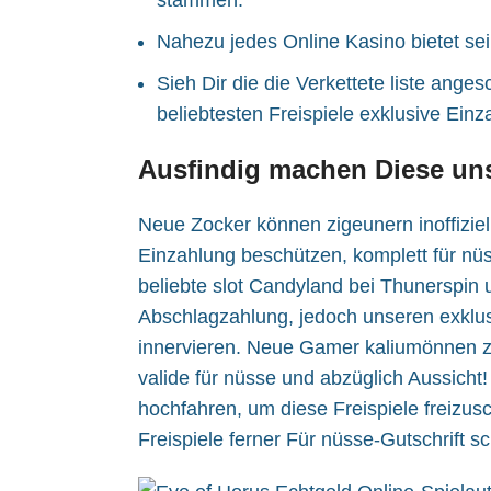
stammen.
Nahezu jedes Online Kasino bietet se
Sieh Dir die die Verkettete liste ang
beliebtesten Freispiele exklusive Ei
Ausfindig machen Diese un
Neue Zocker können zigeunern inoffiziell
Einzahlung beschützen, komplett für nüss
beliebte slot Candyland bei Thunerspi
Abschlagzahlung, jedoch unseren exklu
innervieren. Neue Gamer kaliumönnen zig
valide für nüsse und abzüglich Aussich
hochfahren, um diese Freispiele freizus
Freispiele ferner Für nüsse-Gutschrift s