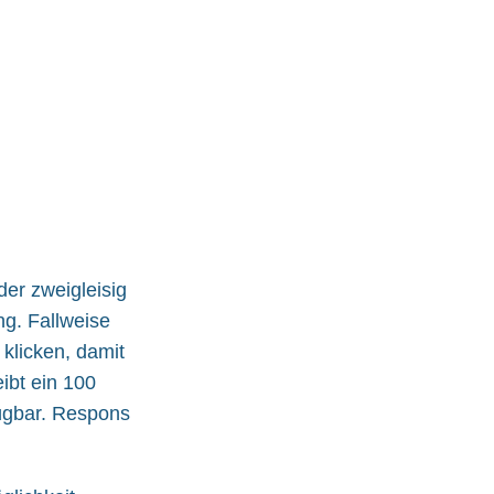
er zweigleisig
g. Fallweise
klicken, damit
eibt ein 100
ügbar. Respons