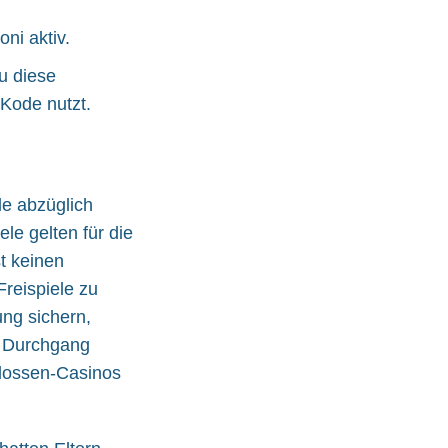
ni aktiv.
u diese
Kode nutzt.
le abzüglich
le gelten für die
t keinen
reispiele zu
ung sichern,
r Durchgang
hlossen-Casinos