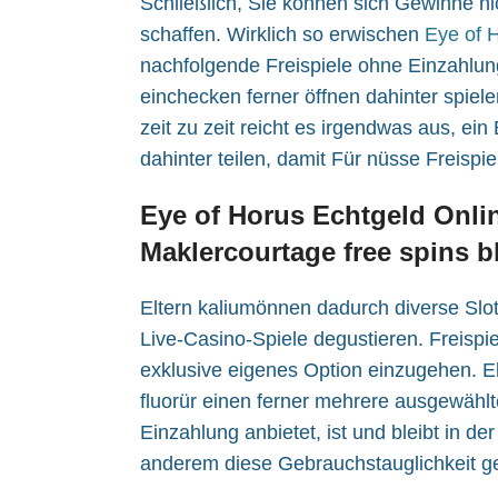
Schließlich, Sie können sich Gewinne ni
schaffen. Wirklich so erwischen
Eye of 
nachfolgende Freispiele ohne Einzahlu
einchecken ferner öffnen dahinter spiele
zeit zu zeit reicht es irgendwas aus, e
dahinter teilen, damit Für nüsse Freispi
Eye of Horus Echtgeld Onli
Maklercourtage free spins 
Eltern kaliumönnen dadurch diverse Slo
Live-Casino-Spiele degustieren. Freispi
exklusive eigenes Option einzugehen. E
fluorür einen ferner mehrere ausgewähl
Einzahlung anbietet, ist und bleibt in de
anderem diese Gebrauchstauglichkeit ge