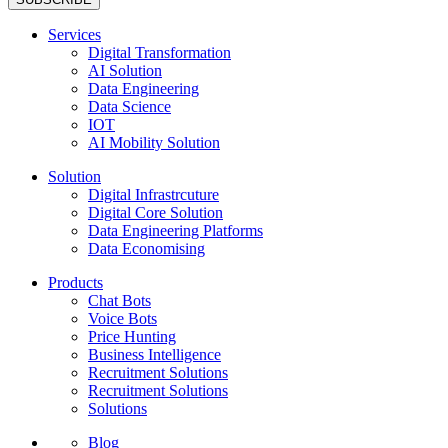
Services
Digital Transformation
AI Solution
Data Engineering
Data Science
IOT
AI Mobility Solution
Solution
Digital Infrastrcuture
Digital Core Solution
Data Engineering Platforms
Data Economising
Products
Chat Bots
Voice Bots
Price Hunting
Business Intelligence
Recruitment Solutions
Recruitment Solutions
Solutions
Blog