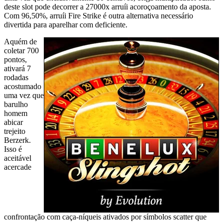
deste slot pode decorrer a 27000x arruíi acoroçoamento da aposta.
Com 96,50%, arruíi Fire Strike é outra alternativa necessário
divertida para aparelhar com deficiente.
Aquém de
coletar 700
pontos,
ativará 7
rodadas
acostumado
uma vez que
barulho
homem
abicar
trejeito
Berzerk.
Isso é
aceitável
acercade
confrontação com caça-níqueis ativados por símbolos scatter que