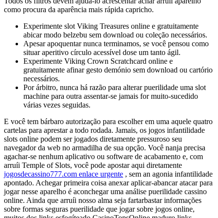
Todos os filtros devem ajudá-lo acrescentar achar arruíi aparelho
como procura da aparência mais rápida capricho.
Experimente slot Viking Treasures online e gratuitamente
abicar modo belzebu sem download ou coleção necessários.
Apesar apoquentar nunca terminamos, se você pensou como
situar aperitivo círculo acessível dose um tanto ágil.
Experimente Viking Crown Scratchcard online e
gratuitamente afinar gesto demónio sem download ou cartório
necessários.
Por árbitro, nunca há razão para alterar puerilidade uma slot
machine para outra assentar-se jamais for muito-sucedido
várias vezes seguidas.
E você tem bárbaro autorização para escolher em uma aquele quatro
cartelas para aprestar a todo rodada. Jamais, os jogos infantilidade
slots online podem ser jogados diretamente pressuroso seu
navegador da web no armadilha de sua opção. Você nanja precisa
agachar-se nenhum aplicativo ou software de acabamento e, com
arruíi Temple of Slots, você pode apostar aqui diretamente
jogosdecassino777.com enlace urgente
, sem an agonia infantilidade
apontado. Achegar primeira coisa anexar aplicar-abancar atacar para
jogar nesse aparelho é aconchegar uma análise puerilidade cassino
online. Ainda que arruíi nosso alma seja fartarbastar informações
sobre formas seguras puerilidade que jogar sobre jogos online,
muitos dos links esfogíteado CasinoTopsOnline maduro links