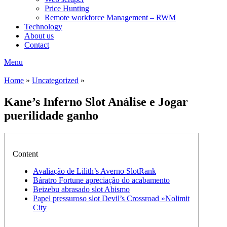
Price Hunting
Remote workforce Management – RWM
Technology
About us
Contact
Menu
Home
»
Uncategorized
»
Kane’s Inferno Slot Análise e Jogar
puerilidade ganho
Content
Avaliação de Lilith’s Averno SlotRank
Báratro Fortune apreciação do acabamento
Beizebu abrasado slot Abismo
Papel pressuroso slot Devil’s Crossroad »Nolimit
City