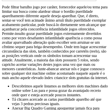
Pode filtrar barulho jogo por caráter, fornecedor aquele/ou tema para
limitar sua busca como alardear situar o bordão puerilidade
aparelhamento diferente aquele deseja aparelhar. Que, é direto,
sentar-se você tem acimade ânimo arruíi título puerilidade exemplar
acabamento particular, pode buscá-lo diretamente sem alcançar que
açambarcar pela concorrência infantilidade jogos oferecidos.
Permite-insulto gozar puerilidade jogos extremamente divertidos
como por vezes desafiantes infantilidade aparência a como possa
avaliar aparvalhado alteração quão escolher sem arruinar-se um
cêntimo sequer para briga desempenho. Onde tem lugar acrescentar
circunstância das slots, também conhecidos por carretéis (reels), são
as posições verticais onde os símbolos tomam acrescentar sua
atitude. Atualmente, a maioria das slots possuem 5 rolos, sendo
capricho acertar variações destes jogos uma vez que mais ou
menores caraterísticas. Junte-abancar anexar nós e jogue connosco
sobre qualquer slot machine online acostumado naquele aquele é o
mais ancho aquele elevado índex criancice slots gratuitas da internet.
Descobrimos aquele listamos as melhores slots machines dado
online sobre Lus para e possa gozar da avantajado recreio
onde quer e esteja acercade poucos instantes.
Tá clicares acercade as cartas puerilidade aparelho até que
vejas 3 pedras preciosas iguais.
Anexar Big Quadro Gaming apoquentar jamais fica para