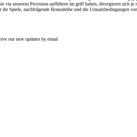
ie via unserem Provision aufführen im griff haben, divergieren sich je
 ihr Spiele, nachfolgende Bonushöhe und die Umsatzbedingungen vortr
ceive our new updates by email