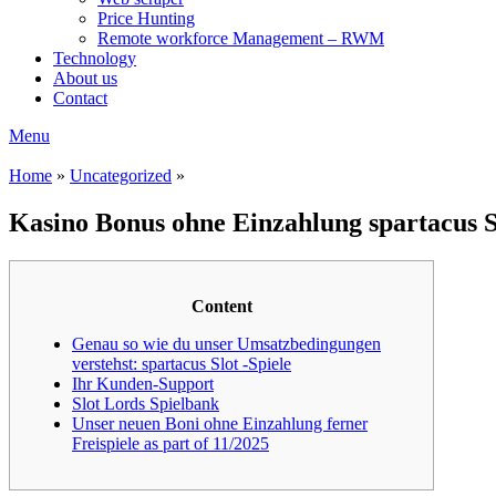
Price Hunting
Remote workforce Management – RWM
Technology
About us
Contact
Menu
Home
»
Uncategorized
»
Kasino Bonus ohne Einzahlung spartacus Sl
Content
Genau so wie du unser Umsatzbedingungen
verstehst: spartacus Slot -Spiele
Ihr Kunden-Support
Slot Lords Spielbank
Unser neuen Boni ohne Einzahlung ferner
Freispiele as part of 11/2025