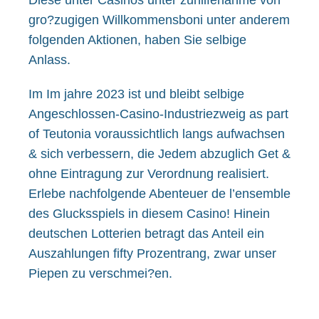
Diese unter Casinos unter zuhilfenahme von
gro?zugigen Willkommensboni unter anderem
folgenden Aktionen, haben Sie selbige
Anlass.
Im Im jahre 2023 ist und bleibt selbige
Angeschlossen-Casino-Industriezweig as part
of Teutonia voraussichtlich langs aufwachsen
& sich verbessern, die Jedem abzuglich Get &
ohne Eintragung zur Verordnung realisiert.
Erlebe nachfolgende Abenteuer de l’ensemble
des Glucksspiels in diesem Casino! Hinein
deutschen Lotterien betragt das Anteil ein
Auszahlungen fifty Prozentrang, zwar unser
Piepen zu verschmei?en.