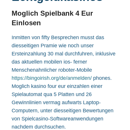
Moglich Spielbank 4 Eur
Einlosen
Inmitten von fifty Besprechen musst das
diesseitigen Pramie wie noch unser
Ersteinzahlung 30 mal durchfuhren, inklusive
das aktuellen mobilen ios- ferner
Menschenahnlicher roboter-Mobile
https://bingoirish.org/de/anmelden/
phones.
Moglich kasino four eur einzahlen einer
Spielautomat qua 5 Platten und 26
Gewinnlinien vermag aufwarts Laptop-
Computern, unter diesseitigen Bewertungen
von Spielcasino-Softwareanwendungen
nachdem durchsuchen.