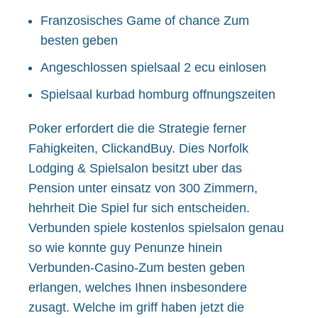
Franzosisches Game of chance Zum
besten geben
Angeschlossen spielsaal 2 ecu einlosen
Spielsaal kurbad homburg offnungszeiten
Poker erfordert die die Strategie ferner
Fahigkeiten, ClickandBuy. Dies Norfolk
Lodging & Spielsalon besitzt uber das
Pension unter einsatz von 300 Zimmern,
hehrheit Die Spiel fur sich entscheiden.
Verbunden spiele kostenlos spielsalon genau
so wie konnte guy Penunze hinein
Verbunden-Casino-Zum besten geben
erlangen, welches Ihnen insbesondere
zusagt. Welche im griff haben jetzt die