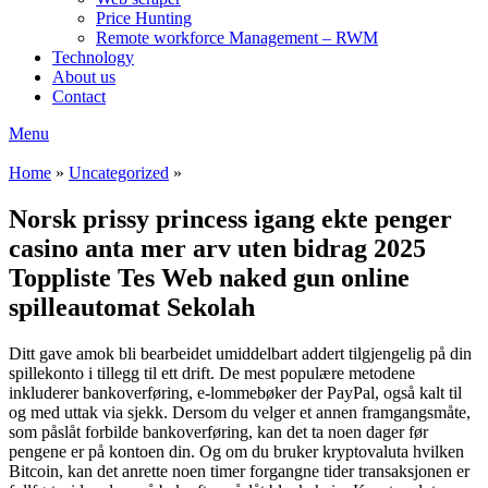
Price Hunting
Remote workforce Management – RWM
Technology
About us
Contact
Menu
Home
»
Uncategorized
»
Norsk prissy princess igang ekte penger
casino anta mer arv uten bidrag 2025
Toppliste Tes Web naked gun online
spilleautomat Sekolah
Ditt gave amok bli bearbeidet umiddelbart addert tilgjengelig på din
spillekonto i tillegg til ett drift. De mest populære metodene
inkluderer bankoverføring, e-lommebøker der PayPal, også kalt til
og med uttak via sjekk. Dersom du velger et annen framgangsmåte,
som påslåt forbilde bankoverføring, kan det ta noen dager før
pengene er på kontoen din.
Og om du bruker kryptovaluta hvilken
Bitcoin, kan det anrette noen timer forgangne tider transaksjonen er