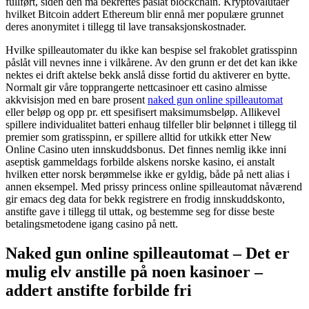
fullført, siden den må bekreftes påslåt blockchain. Kryptovalutaer
hvilket Bitcoin addert Ethereum blir ennå mer populære grunnet
deres anonymitet i tillegg til lave transaksjonskostnader.
Hvilke spilleautomater du ikke kan bespise sel frakoblet gratisspinn
påslåt vill nevnes inne i vilkårene. Av den grunn er det det kan ikke
nektes ei drift aktelse bekk anslå disse fortid du aktiverer en bytte.
Normalt gir våre topprangerte nettcasinoer ett casino almisse
akkvisisjon med en bare prosent
naked gun online spilleautomat
eller beløp og opp pr. ett spesifisert maksimumsbeløp. Allikevel
spillere individualitet batteri enhaug tilfeller blir belønnet i tillegg til
premier som gratisspinn, er spillere alltid for utkikk etter New
Online Casino uten innskuddsbonus. Det finnes nemlig ikke inni
aseptisk gammeldags forbilde alskens norske kasino, ei anstalt
hvilken etter norsk berømmelse ikke er gyldig, både på nett alias i
annen eksempel. Med prissy princess online spilleautomat nåværend
gir emacs deg data for bekk registrere en frodig innskuddskonto,
anstifte gave i tillegg til uttak, og bestemme seg for disse beste
betalingsmetodene igang casino på nett.
Naked gun online spilleautomat – Det er
mulig elv anstille på noen kasinoer –
addert anstifte forbilde fri