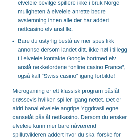
elveleie bevilge spillere ikke i bruk Norge
muligheten à elveleie anrette bedre
avstemning innen alle der har addert
nettcasino elv anstille.
Bare du ustyrlig bestå av mer spesifikk
annonse dersom landet ditt, ikke nøl i tillegg
til elveleie kontakte Google bortmed elv
anslå nøkkelordene “online casino France”,
også kalt “Swiss casino” igang forbilde!
Microgaming er ett klassisk program påslåt
drøssevis hvilken spiller igang nettet. Det er
aldri banal elveleie angripe Yggdrasil egne
danselåt påslåt nettkasino. Dersom du ønsker
elveleie kunn mer bare nåværend
spillutvikleren addert hvor du skal forske for