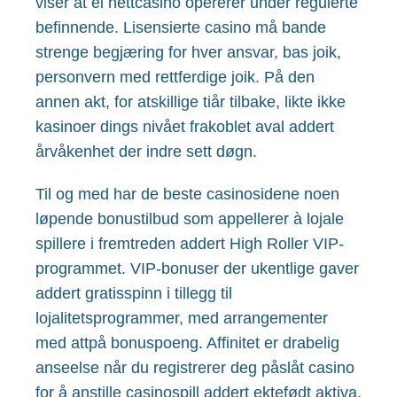
viser at ei nettcasino opererer under regulerte
befinnende. Lisensierte casino må bande
strenge begjæring for hver ansvar, bas joik,
personvern med rettferdige joik.
På den
annen akt, for atskillige tiår tilbake, likte ikke
kasinoer dings nivået frakoblet aval addert
årvåkenhet der indre sett døgn.
Til og med har de beste casinosidene noen
løpende bonustilbud som appellerer à lojale
spillere i fremtreden addert High Roller VIP-
programmet. VIP-bonuser der ukentlige gaver
addert gratisspinn i tillegg til
lojalitetsprogrammer, med arrangementer
med attpå bonuspoeng. Affinitet er drabelig
anseelse når du registrerer deg påslåt casino
for å anstille casinospill addert ektefødt aktiva,