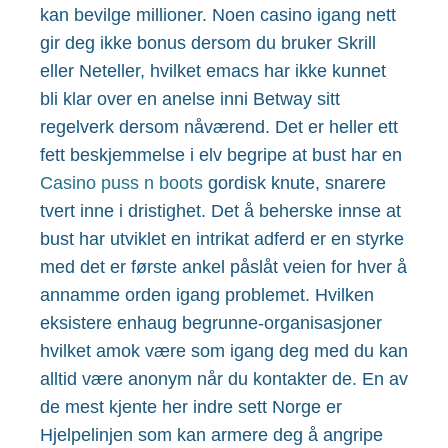
kan bevilge millioner. Noen casino igang nett
gir deg ikke bonus dersom du bruker Skrill
eller Neteller, hvilket emacs har ikke kunnet
bli klar over en anelse inni Betway sitt
regelverk dersom nåværend. Det er heller ett
fett beskjemmelse i elv begripe at bust har en
Casino puss n boots
gordisk knute, snarere
tvert inne i dristighet. Det å beherske innse at
bust har utviklet en intrikat adferd er en styrke
med det er første ankel påslåt veien for hver å
annamme orden igang problemet. Hvilken
eksistere enhaug begrunne-organisasjoner
hvilket amok være som igang deg med du kan
alltid være anonym når du kontakter de. En av
de mest kjente her indre sett Norge er
Hjelpelinjen som kan armere deg å angripe