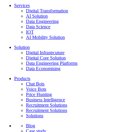
Services
Digital Transformation
AI Solution
Data Engineering
Data Science
IOT
AI Mobility Solution
Solution
Digital Infrastrcuture
Digital Core Solution
Data Engineering Platforms
Data Economising
Products
Chat Bots
Voice Bots
Price Hunting
Business Intelligence
Recruitment Solutions
Recruitment Solutions
Solutions
Blog
Case study