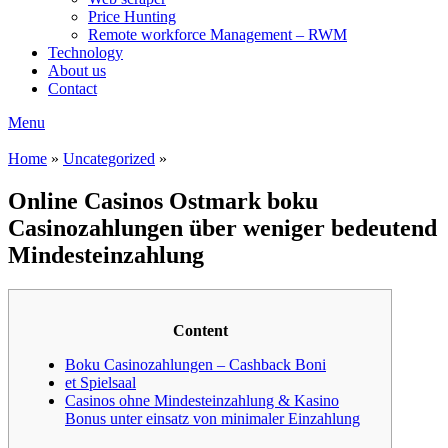
Price Hunting
Remote workforce Management – RWM
Technology
About us
Contact
Menu
Home
»
Uncategorized
»
Online Casinos Ostmark boku
Casinozahlungen über weniger bedeutend
Mindesteinzahlung
Content
Boku Casinozahlungen – Cashback Boni
et Spielsaal
Casinos ohne Mindesteinzahlung & Kasino
Bonus unter einsatz von minimaler Einzahlung