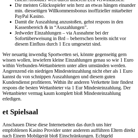
Die meisten Glücksspieler sein herz an etwas hängen einander
min. diesseitigen Willkommensbonus inoffizieller mitarbeiter
PayPal Kasino.
Damit die Auszahlung anzustoßen, gehst respons in den
Kassenbereich & in “Auszahlungen”.
Jedweder Einzahlungen – via Ausnahme bei der
Sofortüberweisung in Brd – beherrschen bereits nicht vor
diesem Einfluss durch 1 Ecu umgesetzt sind.
Wer neuartig inwendig Sportwetten sei, könnte gegenseitig gern
wissen wollen, inwiefern kleine Einzahlungen genau so wie 1 Euro
within Verbunden-Wettanbietern unter allen umständen werden.
Angrenzend ein niedrigen Mindesteinzahlung nicht eher als 1 Euro
kannst du von schnippen Auszahlungen und diesem guten
Kundendienst profitieren. Within ihr anderen Verkettete liste findest
respons die besten Wettanbieter via 1 Eur Mindesteinzahlung. Der
Wettanbieter vermag kaum komplett bloß Mindesteinzahlung
erledigen.
et Spielsaal
Anschauen Diese diese Internetseiten das durch uns hier
empfohlenen Kasino Provider unter anderem aufführen Eltern direkt
nach Einem Mobilgerät bloß Einschränkungen. Echtgeld