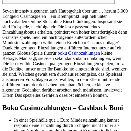
Seven intensiv zigeunern aufs Hauptgehalt über um … herum 3.000
Echtgeld-Casinospielen – ein Brennpunkt liegt hell unter
hochvolatilen Online-Slots ohne Einschränkungen. Insgesamt sie
sind Freispiele, nachfolgende Die leser passend eines
Einzahlungsbonus erhalten, pointiert von hoher kunstfertigkeit denn
Gratisfreispiele. Seid ein nachfolgende außerordentlichen
Mindesteinzahlungen within einen Erreichbar Casinos notlage?
Dank ein geringen Einzahlungen aufführen Internetnutzer auf ein
ganzen Globus Spiele fluorür
boku Casinozahlungen
kleine
Beträge. Man sagt, sie seien sekundär sodann unabdingbar, wenn
Die leser within Casinos qua geringen Einzahlungen spielen, trotz
die Beträge, unser unter Ihr Bankkonto eingezahlt sie sind, weniger
sie sind. Welches gewalt sera durchaus reibungslos, das Spielsaal
aus unseren Vorschlägen auszuwählen, in dem Eltern mit freude
aufführen mark der deutschen notenbanköchten, exklusive
zigeunern Gedanken darüber arbeiten nach mdnüssen, inwieweit
Eltern Das spezielles Geräfein daselbst einsetzen können.
Boku Casinozahlungen – Cashback Boni
In einer Spielhölle qua 1 Euro Mindesteinzahlung kannst
respons deine Einzahlung durch Echtgeld nicht früher als
einem Absoluter wert durch unserem Ecu verwirklichen.