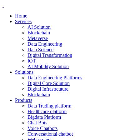
Home
Services
AI Solution
Blockchain
Metaverse
Data Engineering
Data Science
Digital Transformation
IOT
AI Mobility Solution
Solutions
Data Engineering Platforms
Digital Core Solution
Digital Infrastrcuture
Blockchain
Products
Data Trading platform
Healthcare platform
Bigdata Platform
Chat Bots
Voice Chatbots
Conversational chatbot
Web scraper