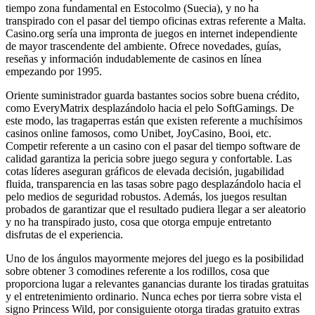
tiempo zona fundamental en Estocolmo (Suecia), y no ha
transpirado con el pasar del tiempo oficinas extras referente a Malta.
Casino.org serí­a una impronta de juegos en internet independiente
de mayor trascendente del ambiente. Ofrece novedades, guías,
reseñas y información indudablemente de casinos en línea
empezando por 1995.
Oriente suministrador guarda bastantes socios sobre buena crédito,
como EveryMatrix desplazándolo hacia el pelo SoftGamings. De
este modo, las tragaperras están que existen referente a muchísimos
casinos online famosos, como Unibet, JoyCasino, Booi, etc.
Competir referente a un casino con el pasar del tiempo software de
calidad garantiza la pericia sobre juego segura y confortable. Las
cotas líderes aseguran gráficos de elevada decisión, jugabilidad
fluida, transparencia en las tasas sobre pago desplazándolo hacia el
pelo medios de seguridad robustos. Además, los juegos resultan
probados de garantizar que el resultado pudiera llegar a ser aleatorio
y no ha transpirado justo, cosa que otorga empuje entretanto
disfrutas de el experiencia.
Uno de los ángulos mayormente mejores del juego es la posibilidad
sobre obtener 3 comodines referente a los rodillos, cosa que
proporciona lugar a relevantes ganancias durante los tiradas gratuitas
y el entretenimiento ordinario. Nunca eches por tierra sobre vista el
signo Princess Wild, por consiguiente otorga tiradas gratuito extras