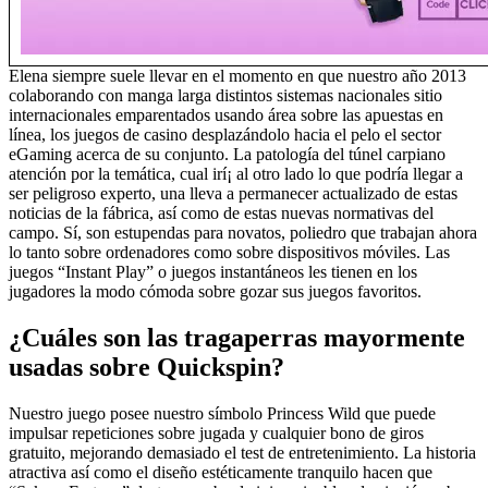
Elena siempre suele llevar en el momento en que nuestro año 2013
colaborando con manga larga distintos sistemas nacionales sitio
internacionales emparentados usando área sobre las apuestas en
línea, los juegos de casino desplazándolo hacia el pelo el sector
eGaming acerca de su conjunto. La patologí­a del túnel carpiano
atención por la temática, cual irí¡ al otro lado lo que podrí­a llegar a
ser peligroso experto, una lleva a permanecer actualizado de estas
noticias de la fábrica, así como de estas nuevas normativas del
campo. Sí, son estupendas para novatos, poliedro que trabajan ahora
lo tanto sobre ordenadores como sobre dispositivos móviles. Las
juegos “Instant Play” o juegos instantáneos les tienen en los
jugadores la modo cómoda sobre gozar sus juegos favoritos.
¿Cuáles son las tragaperras mayormente
usadas sobre Quickspin?
Nuestro juego posee nuestro símbolo Princess Wild que puede
impulsar repeticiones sobre jugada y cualquier bono de giros
gratuito, mejorando demasiado el test de entretenimiento. La historia
atractiva así­ como el diseño estéticamente tranquilo hacen que