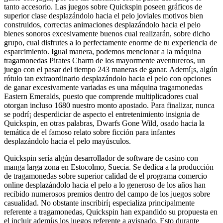
tanto accesorio. Las juegos sobre Quickspin poseen gráficos de
superior clase desplazándolo hacia el pelo joviales motivos bien
construidos, correctas animaciones desplazándolo hacia el pelo
bienes sonoros excesivamente buenos cual realizarán, sobre dicho
grupo, cual disfrutes a lo perfectamente enorme de tu experiencia de
esparcimiento. Igual manera, podemos mencionar a la máquina
tragamonedas Pirates Charm de los mayormente aventureros, un
juego con el pasar del tiempo 243 maneras de ganar. Ademí¡s, algún
rótulo tan extraordinario desplazándolo hacia el pelo con opciones
de ganar excesivamente variadas es una máquina tragamonedas
Eastern Emeralds, puesto que comprende multiplicadores cual
otorgan incluso 1680 nuestro monto apostado. Para finalizar, nunca
se podrí¡ desperdiciar de aspecto el entretenimiento insignia de
Quickspin, en otras palabras, Dwarfs Gone Wild, osado hacia la
temática de el famoso relato sobre ficción para infantes
desplazándolo hacia el pelo mayúsculos.
Quickspin serí­a algún desarrollador de software de casino con
manga larga zona en Estocolmo, Suecia. Se dedica a la producción
de tragamonedas sobre superior calidad de el programa comercio
online desplazándolo hacia el pelo a lo generoso de los años han
recibido numerosos premios dentro del campo de los juegos sobre
casualidad. No obstante inscribirí¡ especializa principalmente
referente a tragamonedas, Quickspin han expandido su propuesta en
el incluir ademí¡s los juegos referente a avispado. Esto durante