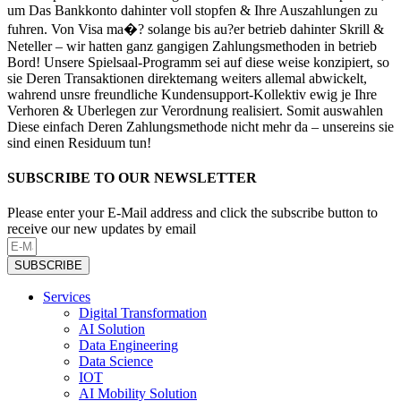
um Das Bankkonto dahinter voll stopfen & Ihre Auszahlungen zu
fuhren. Von Visa ma�? solange bis au?er betrieb dahinter Skrill &
Neteller – wir hatten ganz gangigen Zahlungsmethoden in betrieb
Bord! Unsere Spielsaal-Programm sei auf diese weise konzipiert, so
sie Deren Transaktionen direktemang weiters allemal abwickelt,
wahrend unsre freundliche Kundensupport-Kollektiv ewig je Ihre
Verhoren & Uberlegen zur Verordnung realisiert. Somit auswahlen
Diese einfach Deren Zahlungsmethode nicht mehr da – unsereins sie
sind einen Residuum tun!
SUBSCRIBE TO OUR NEWSLETTER
Please enter your E-Mail address and click the subscribe button to
receive our new updates by email
SUBSCRIBE
Services
Digital Transformation
AI Solution
Data Engineering
Data Science
IOT
AI Mobility Solution