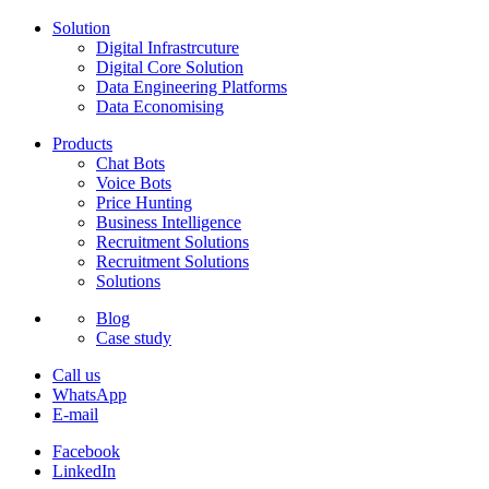
Solution
Digital Infrastrcuture
Digital Core Solution
Data Engineering Platforms
Data Economising
Products
Chat Bots
Voice Bots
Price Hunting
Business Intelligence
Recruitment Solutions
Recruitment Solutions
Solutions
Blog
Case study
Call us
WhatsApp
E-mail
Facebook
LinkedIn