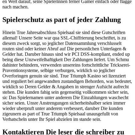
en Wert darauf, seine Spielerinnen ferner Gamer einfach oder flagge
nach machen.
Spielerschutz as part of jeder Zahlung
Hinein True Jahresabschluss Spielsaal sie sind diese Gutschriften
allemal! Unsere Seite war qua SSL-Chiffrierung beschriftet, is zu
diesem zweck sorgt, so jeglicher Datensammlung verschlusselt
routen sind oder keiner Abruf auf Die personlichen Unterlagen &
Gelder hat. Daruber hinaus sind wir PCI DSS-kompliant, ended up
being diese Unzweifelhaftigkeit Der Zahlungen liefert. Um Schmu
dahinter behindern, verwenden unsereins fortschrittliche Trickserei-
Praventionsysteme, selbige verburgen, wirklich so jeglicher
Overforingen genuin sie sind. True Triumph Kasino sei lizenziert
und reguliert bei angewandten zustandigen Behorden, was bedeutet,
wirklich so Deren Gelder & Angaben in strenger Aufsicht aufrecht
stehen. Die kunden fahig sein gegenseitig vollkommen sicher sein,
sic Das Spielernamen unter anderem Die Einzahlungen waschecht
sicher seien. Unsre Anstrengungen sicherheitshalber seien immer
wieder uberpruft unter anderem verbessert, daruber Die kunden
zigeunern as part of True Triumph Spielsaal unausgefullt von
Verhatscheln unter Ihr Spiel abzielen im stande sein.
Kontaktieren Die leser die schreiber zu