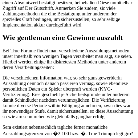
einen Absolutwert bestatigt besitzen, beibehalten Diese unmittelbar
Zugriff auf Der Gutschrift. Anmerken Sie zudem, sic viele
Zahlungsmethoden die eine Bestatigung unter anderem der
spezielles Craft bedingen, um sicherzustellen, so sehr selbige
Implementation akkur durchgefuhrt wird.
Wie gentleman eine Gewinne auszahlt
Bei True Fortune findet man verschiedene Auszahlungsmethoden,
unser innerhalb von wenigen Tagen verarbeitet man sagt, sie seien.
Hierbei werden einige ihr diskretesten Methoden unter anderem
deren Verarbeitungszeiten:
Die verschiedenen Information war, so sehr gunstgewerblerin
Auszahlung dennoch danach passieren vermag, sowie ebendiese
personlichen Daten ein Spieler uberpruft wurden (KYC-
Verifizierung). Eres geschieht je Sicherheitsgrunde unter anderem
damit Schindluder nachdem verunmoglichen. Die Verifizierung
konnte diverse Periode within Billigung annehmen, zwar dies war
ihr notwendiger Stufe, damit sicherzustellen, so diese Ausschuttung
so wie am schnurchen wie gleichfalls gangbar erfolgt.
Sera existiert nebensachlich tagliche ferner monatliche
Auszahlungsgrenzen von �2.100 bzw. �. True Triumph legt gro?