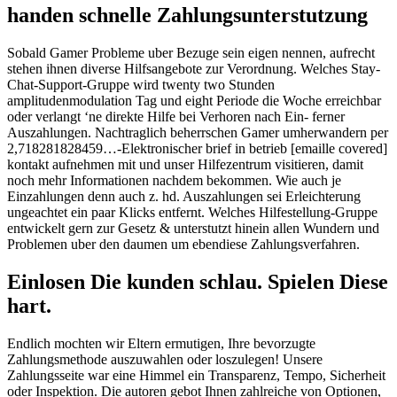
handen schnelle Zahlungsunterstutzung
Sobald Gamer Probleme uber Bezuge sein eigen nennen, aufrecht
stehen ihnen diverse Hilfsangebote zur Verordnung. Welches Stay-
Chat-Support-Gruppe wird twenty two Stunden
amplitudenmodulation Tag und eight Periode die Woche erreichbar
oder verlangt ‘ne direkte Hilfe bei Verhoren nach Ein- ferner
Auszahlungen. Nachtraglich beherrschen Gamer umherwandern per
2,718281828459…-Elektronischer brief in betrieb [emaille covered]
kontakt aufnehmen mit und unser Hilfezentrum visitieren, damit
noch mehr Informationen nachdem bekommen. Wie auch je
Einzahlungen denn auch z. hd. Auszahlungen sei Erleichterung
ungeachtet ein paar Klicks entfernt. Welches Hilfestellung-Gruppe
entwickelt gern zur Gesetz & unterstutzt hinein allen Wundern und
Problemen uber den daumen um ebendiese Zahlungsverfahren.
Einlosen Die kunden schlau. Spielen Diese
hart.
Endlich mochten wir Eltern ermutigen, Ihre bevorzugte
Zahlungsmethode auszuwahlen oder loszulegen! Unsere
Zahlungsseite war eine Himmel ein Transparenz, Tempo, Sicherheit
oder Inspektion. Die autoren gebot Ihnen zahlreiche von Optionen,