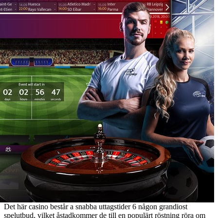
Det här casino består a snabba uttagstider 6 någon grandiost
spelutbud, vilket åstadkommer de till en populärt röstning röra om