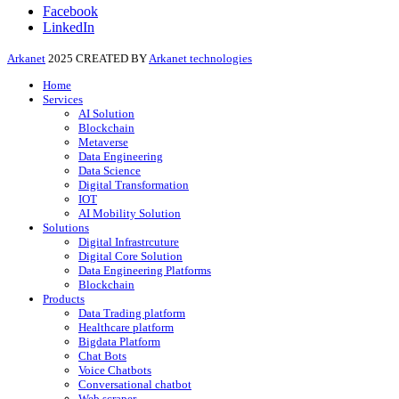
Facebook
LinkedIn
Arkanet
2025 CREATED BY
Arkanet technologies
Home
Services
AI Solution
Blockchain
Metaverse
Data Engineering
Data Science
Digital Transformation
IOT
AI Mobility Solution
Solutions
Digital Infrastrcuture
Digital Core Solution
Data Engineering Platforms
Blockchain
Products
Data Trading platform
Healthcare platform
Bigdata Platform
Chat Bots
Voice Chatbots
Conversational chatbot
Web scraper