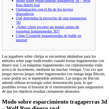
Modo sobre esparcimiento tragaperras 3d – Wolf
Run dinero real
Optimización con el fin de los novios
dispositivos
Qué determina la provecho de una tragaperras
3D
¿Sobre cómo escoger un genial casino de
juguetear tragamonedas 3D?
Cómo Competir tragamonedas de balde en
internet
Las jugadores sobre chiripa se encuentran alejándose para los
métodos sobre pago tradicionales cuando toman tragamonedas con
dinero real. Los máquinas tragamonedas con criptomonedas están
acerca de incremento, mediante las muchas ventajas. Una vez que
juegas nuevos juegos sobre tragamonedas con manga larga Bitcoin,
como podrí­a ser, te mantendrás anónimo.
Las juegos de Bitcoin
además utilizan tecnología sobre demostración justa, lo que
posibilita revisar el historial de el entretenimiento para asegurarnos
de que los objetivos resultan ciertamente aleatorios.
Modo sobre esparcimiento tragaperras 3d
– Wolf Run dinero real