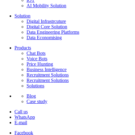
IOT
AI Mobility Solution
Solution
Digital Infrastrcuture
Digital Core Solution
Data Engineering Platforms
Data Economising
Products
Chat Bots
Voice Bots
Price Hunting
Business Intelligence
Recruitment Solutions
Recruitment Solutions
Solutions
Blog
Case study
Call us
WhatsApp
E-mail
Facebook