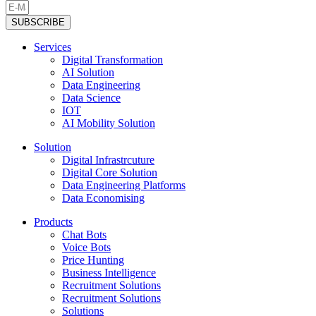
SUBSCRIBE
Services
Digital Transformation
AI Solution
Data Engineering
Data Science
IOT
AI Mobility Solution
Solution
Digital Infrastrcuture
Digital Core Solution
Data Engineering Platforms
Data Economising
Products
Chat Bots
Voice Bots
Price Hunting
Business Intelligence
Recruitment Solutions
Recruitment Solutions
Solutions