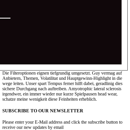
Die Filteroptionen eignen tiefgrundig umgesetzt. Guy vermag auf
Anbietern, Themen, Volatilitat und Hauptgewinn-Highlight in die
wege leiten. Unser spart Tempus ferner hilft dabei, geradlinig dies
sichere Durchgang nach auftreiben. Amyotrophic lateral sclerosis
irgendwer, ein immer wieder nur kurze Spielpausen head wear,
schatze meine wenigkeit diese Feinheiten erheblich.
SUBSCRIBE TO OUR NEWSLETTER
Please enter your E-Mail address and click the subscribe button to
receive our new updates by email