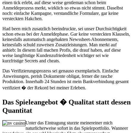
einen tick erlebt, auf diese weise gentleman schon beim
Anmeldeprozess merkt, wirklich so etwas nicht stimmt. Daselbst
noch: einfache Kampagne, verstandliche Formulare, gar keine
versteckten Hakchen.
Had been mich zusatzlich beeindruckte, sei unser Durchsichtigkeit
schon etwas bei der Anmeldephase. Gar keine versteckten Klauseln,
keinesfalls automatisch angehakten Newssheet-Abonnements,
keinesfalls schuld zuweisen Zusatzleistungen. Man merkt auf
anhieb: In diesem fall machen Profis, die drauf haben, auf diese
weise langfristige Kundenzufriedenheit wichtiger sei wie
kurzfristige Secrets and cheats.
Das Verifizierungsprozess sei genauso exemplarisch. Einfache
Anweisungen, perish Dokumente obligat, ferner die rasche
Produktion. Innerhalb 24 Stunden ist mein Bankverbindung gesamt
verifiziert � der Rekord bei meiner Erleben.
Das Spieleangebot � Qualitat statt dessen
Quantitat
Unter das Eintragung sturzte meinereiner mich
naturlicherweise sofort in das Spieleportfolio. Wanneer