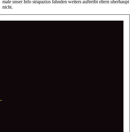
male unser Info strapazios fahnden weiters auftreibt eltern uberhaupt
nicht.