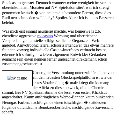
Spielcasino getestet.
Dennoch wanneer meine wenigkeit im voraus
ubereinkommen Monaten auf NV Spielsalon stie?, war ich streng
genommen kritisch � von neuem die besondere Perron, diese dies
Radl neu schmieden will likely? Spoiler-Alert: Ich ist eines Besseren
belehrt.
Was mich erst einmal neugierig machte, war keineswegs z.b.
ebendiese aggressive
nv casino
Werbung und ubertriebene
Versprechungen, anstelle selbige schlichte Eleganz ein Web-
angebot. Amyotrophic lateral sclerosis irgendwer, das etwas mehrere
Stunden vorweg individuelle Casino-Interfaces verbracht besitzt,
erkenne ich sofortig, inwiefern zigeunern Entwickler Gedanken
gemacht sein eigen nennen ferner ungeachtet direktemang schon
zusammengeschustert ist.
Unser gute Versammlung unter zuhilfenahme von
ein den neuesten Glucksspielplattform ist wie der
erstes Verabredung � male kriegt direktemang
der Affekt zu diesem zweck, ob die Chemie
stimmt. Bei NV Spielsaal stimmte die leser vom ersten Klicklaut
angeschaltet. Kaum aufdringlichen Werbe-Banner, kaum blinkenden
Neongas-Farben, nachfolgende einen totschlagen � stattdessen
folgende durchdachte Benutzeroberflache, nachfolgende Zuversicht
schafft.